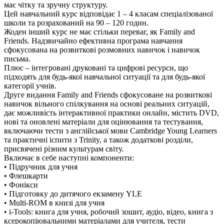
має чітку та зручну структуру.
Цей навчальний курс відповідає 1 – 4 класам спеціалізованої
школи та розрахований на 90 – 120 годин.
Жоден інший курс не має стільки переваг, як Family and
Friends. Надзвичайно ефективна програма навчання
сфокусована на розвиткові розмовних навичок і навичок
письма.
Плюс – інтегровані друковані та цифрові ресурси, що
підходять для будь-якої навчальної ситуації та для будь-якої
категорії учнів.
Друге видання Family and Friends сфокусоване на розвиткові
навичок вільного спілкування на основі реальних ситуацій,
дає можливість інтерактивної практики онлайн, містить DVD,
нові та оновлені матеріали для оцінювання та тестування,
включаючи тести з англійської мови Cambridge Young Learners
та практичні іспити з Trinity, а також додаткові розділи,
присвячені різним культурам світу.
Включає в себе наступні компоненти:
• Підручник для учня
• Флешкарти
• Фонікси
• Підготовку до дитячого екзамену YLE
• Multi-ROM в книзі для учня
• i-Tools: книга для учня, робочий зошит, аудіо, відео, книга з
ксерокопіювальними матеріалами для учителя, тести