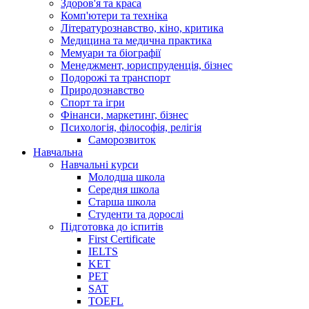
Здоров'я та краса
Комп'ютери та техніка
Літературознавство, кіно, критика
Медицина та медична практика
Мемуари та біографії
Менеджмент, юриспруденція, бізнес
Подорожі та транспорт
Природознавство
Спорт та ігри
Фінанси, маркетинг, бізнес
Психологія, філософія, релігія
Саморозвиток
Навчальна
Навчальні курси
Молодша школа
Середня школа
Старша школа
Студенти та дорослі
Підготовка до іспитів
First Certificate
IELTS
KET
PET
SAT
TOEFL