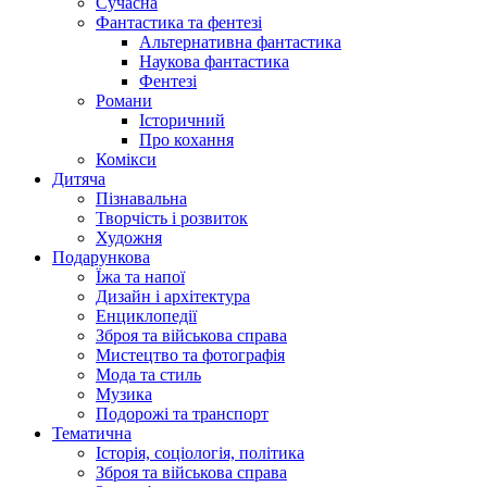
Сучасна
Фантастика та фентезі
Альтернативна фантастика
Наукова фантастика
Фентезі
Романи
Історичний
Про кохання
Комікси
Дитяча
Пізнавальна
Творчість і розвиток
Художня
Подарункова
Їжа та напої
Дизайн і архітектура
Енциклопедії
Зброя та військова справа
Мистецтво та фотографія
Мода та стиль
Музика
Подорожі та транспорт
Тематична
Історія, соціологія, політика
Зброя та військова справа