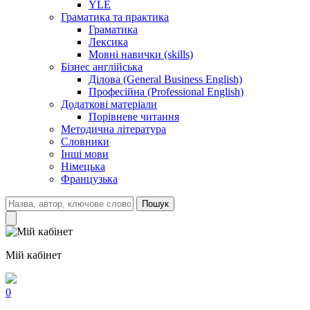
YLE
Граматика та практика
Граматика
Лексика
Мовні навички (skills)
Бізнес англійська
Ділова (General Business English)
Професійна (Professional English)
Додаткові матеріали
Порівневе читання
Методична література
Словники
Інші мови
Німецька
Французька
Пошук
Мій кабінет
0