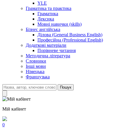
YLE
Граматика та практика
Граматика
Лексика
Мовні навички (skills)
Бізнес англійська
Ділова (General Business English)
Професійна (Professional English)
Додаткові матеріали
Порівневе читання
Методична література
Словники
Інші мови
Німецька
Французька
Пошук
Мій кабінет
0