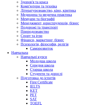
Здоров'я та краса
Комп'ютери та техніка
Літературознавство, кіно, критика
Медицина та медична практика
Мемуари та біографії
Менеджмент, юриспруденція, бізнес
Подорожі та транспорт
Природознавство
Спорт та ігри
Фінанси, маркетинг, бізнес
Психологія, філософія, релігія
Саморозвиток
Навчальна
Навчальні курси
Молодша школа
Середня школа
Старша школа
Студенти та дорослі
Підготовка до іспитів
First Certificate
IELTS
KET
PET
SAT
TOEFL