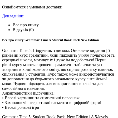
Ознайомтеся з умовами доставки
Докладніше
Все про книгу
Відгуків (0)
Все про книгу
Grammar Time 5 Student Book Pack New Edition
Grammar Time 5: Підручник з диском. Оновлене видання | 5-
рівневий курс граматики, який підходить учням початкової та
середньої школи, мотивує їх і дуже їм подобається! Перші
рівні курсу мають спрощені граматичні таблички та усні
завдання в кінці кожного юніту, що сприяє розвитку навичок
спілкування у студентів. Курс також може використовуватися
як доповнення до будь-якого загального курсу англійської
мови. Чудово підходить для використання в класі та для
самостійного навчання.
Характеристики підручника:
• Веселі картинки та симпатичні персонажі
• Захоплюючі інтерактивні елементи в цифровій формі
• Веселі рольові ігри
Grammar Time 5: Student Book Pack. New Edition | A 5-levels