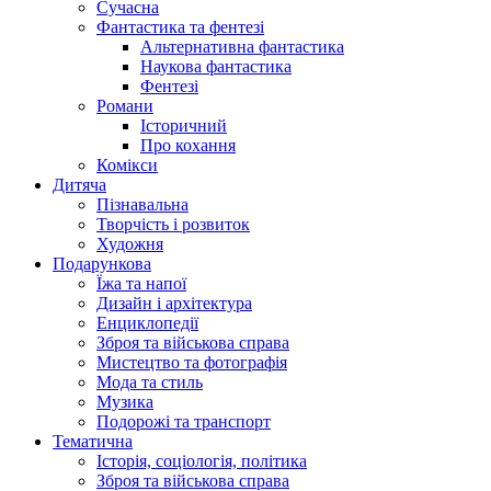
Сучасна
Фантастика та фентезі
Альтернативна фантастика
Наукова фантастика
Фентезі
Романи
Історичний
Про кохання
Комікси
Дитяча
Пізнавальна
Творчість і розвиток
Художня
Подарункова
Їжа та напої
Дизайн і архітектура
Енциклопедії
Зброя та військова справа
Мистецтво та фотографія
Мода та стиль
Музика
Подорожі та транспорт
Тематична
Історія, соціологія, політика
Зброя та військова справа