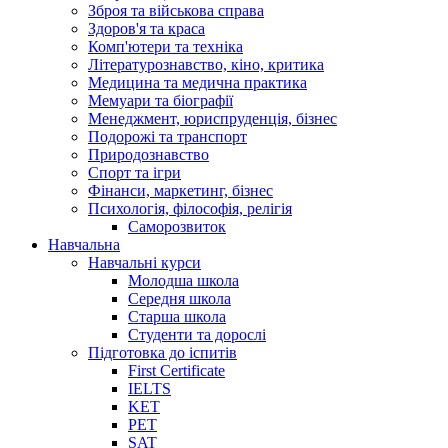
Зброя та військова справа
Здоров'я та краса
Комп'ютери та техніка
Літературознавство, кіно, критика
Медицина та медична практика
Мемуари та біографії
Менеджмент, юриспруденція, бізнес
Подорожі та транспорт
Природознавство
Спорт та ігри
Фінанси, маркетинг, бізнес
Психологія, філософія, релігія
Саморозвиток
Навчальна
Навчальні курси
Молодша школа
Середня школа
Старша школа
Студенти та дорослі
Підготовка до іспитів
First Certificate
IELTS
KET
PET
SAT