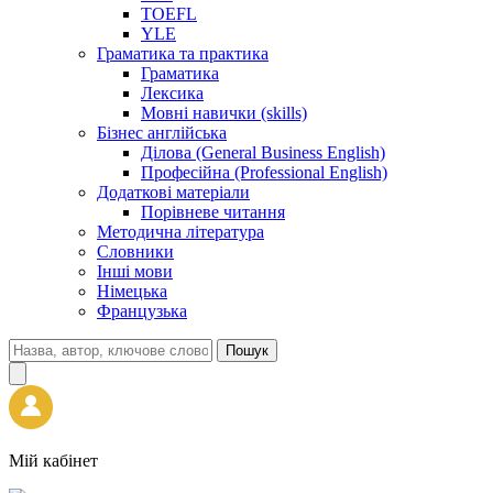
TOEFL
YLE
Граматика та практика
Граматика
Лексика
Мовні навички (skills)
Бізнес англійська
Ділова (General Business English)
Професійна (Professional English)
Додаткові матеріали
Порівневе читання
Методична література
Словники
Інші мови
Німецька
Французька
Пошук
Мій кабінет