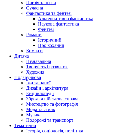
Поезія та п'єси
Сучасна
Фантастика та фентезі
Альтернативна фантастика
Наукова фантастика
Фентезі
Романи
Історичний
Про кохання
Комікси
Дитяча
Пізнавальна
Творчість і розвиток
Художня
Подарункова
Їжа та напої
Дизайн і архітектура
Енциклопедії
Зброя та військова справа
Мистецтво та фотографія
Мода та стиль
Музика
Подорожі та транспорт
Тематична
Історія, соціологія, політика