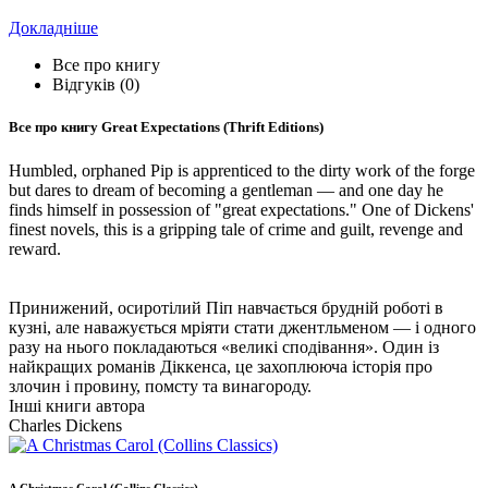
Докладніше
Все про книгу
Відгуків (0)
Все про книгу
Great Expectations (Thrift Editions)
Humbled, orphaned Pip is apprenticed to the dirty work of the forge
but dares to dream of becoming a gentleman ― and one day he
finds himself in possession of "great expectations." One of Dickens'
finest novels, this is a gripping tale of crime and guilt, revenge and
reward.
Принижений, осиротілий Піп навчається брудній роботі в
кузні, але наважується мріяти стати джентльменом — і одного
разу на нього покладаються «великі сподівання». Один із
найкращих романів Діккенса, це захоплююча історія про
злочин і провину, помсту та винагороду.
Інші книги автора
Charles Dickens