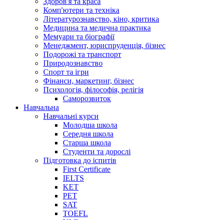
Здоров'я та краса
Комп'ютери та техніка
Літературознавство, кіно, критика
Медицина та медична практика
Мемуари та біографії
Менеджмент, юриспруденція, бізнес
Подорожі та транспорт
Природознавство
Спорт та ігри
Фінанси, маркетинг, бізнес
Психологія, філософія, релігія
Саморозвиток
Навчальна
Навчальні курси
Молодша школа
Середня школа
Старша школа
Студенти та дорослі
Підготовка до іспитів
First Certificate
IELTS
KET
PET
SAT
TOEFL