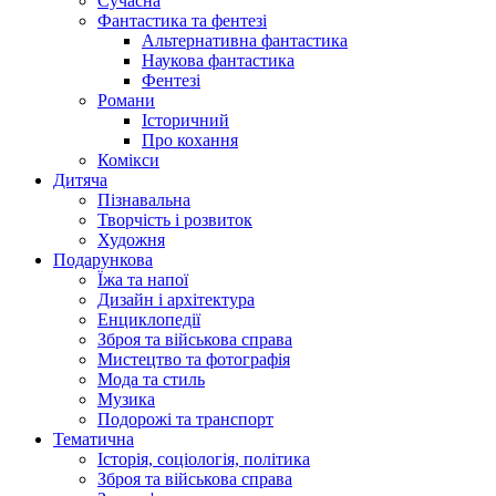
Сучасна
Фантастика та фентезі
Альтернативна фантастика
Наукова фантастика
Фентезі
Романи
Історичний
Про кохання
Комікси
Дитяча
Пізнавальна
Творчість і розвиток
Художня
Подарункова
Їжа та напої
Дизайн і архітектура
Енциклопедії
Зброя та військова справа
Мистецтво та фотографія
Мода та стиль
Музика
Подорожі та транспорт
Тематична
Історія, соціологія, політика
Зброя та військова справа