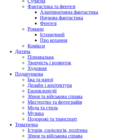
Сучасна
Фантастика та фентезі
Альтернативна фантастика
Наукова фантастика
Фентезі
Романи
Історичний
Про кохання
Комікси
Дитяча
Пізнавальна
Творчість і розвиток
Художня
Подарункова
Їжа та напої
Дизайн і архітектура
Енциклопедії
Зброя та військова справа
Мистецтво та фотографія
Мода та стиль
Музика
Подорожі та транспорт
Тематична
Історія, соціологія, політика
Зброя та військова справа