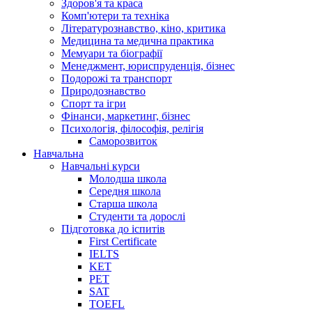
Здоров'я та краса
Комп'ютери та техніка
Літературознавство, кіно, критика
Медицина та медична практика
Мемуари та біографії
Менеджмент, юриспруденція, бізнес
Подорожі та транспорт
Природознавство
Спорт та ігри
Фінанси, маркетинг, бізнес
Психологія, філософія, релігія
Саморозвиток
Навчальна
Навчальні курси
Молодша школа
Середня школа
Старша школа
Студенти та дорослі
Підготовка до іспитів
First Certificate
IELTS
KET
PET
SAT
TOEFL