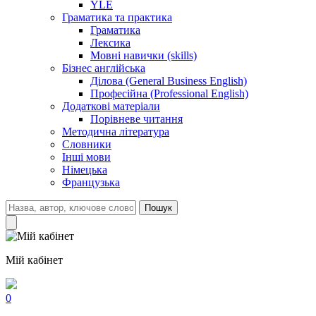
YLE
Граматика та практика
Граматика
Лексика
Мовні навички (skills)
Бізнес англійська
Ділова (General Business English)
Професійна (Professional English)
Додаткові матеріали
Порівневе читання
Методична література
Словники
Інші мови
Німецька
Французька
Пошук
Мій кабінет
0