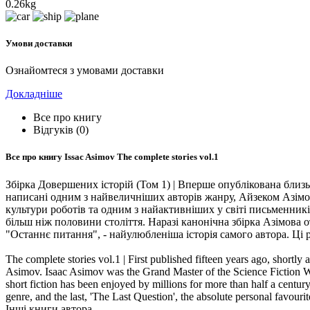
0.26kg
Умови доставки
Ознайомтеся з умовами доставки
Докладніше
Все про книгу
Відгуків (0)
Все про книгу
Issac Asimov The complete stories vol.1
Збірка Довершених історій (Том 1) | Вперше опублікована близько
написані одним з найвеличніших авторів жанру, Айзеком Азім
культури роботів та одним з найактивніших у світі письменник
більш ніж половини століття. Наразі канонічна збірка Азімова 
"Останнє питання", - найулюбленіша історія самого автора. Ці
The complete stories vol.1 | First published fifteen years ago, shortly af
Asimov. Isaac Asimov was the Grand Master of the Science Fiction Writ
short fiction has been enjoyed by millions for more than half a centu
genre, and the last, 'The Last Question', the absolute personal favour
Інші книги автора