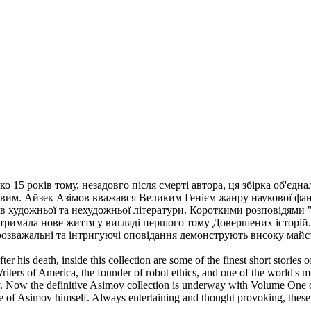
 15 років тому, незадовго після смерті автора, ця збірка об'єдна
овим. Айзек Азімов вважався Великим Генієм жанру наукової ф
ів художньої та нехудожньої літератури. Короткими розповідями
отримала нове життя у вигляді першого тому Довершених історій.
 розважальні та інтригуючі оповідання демонструють високу майс
ter his death, inside this collection are some of the finest short stories 
ers of America, the founder of robot ethics, and one of the world's mo
ry. Now the definitive Asimov collection is underway with Volume One o
ite of Asimov himself. Always entertaining and thought provoking, these 