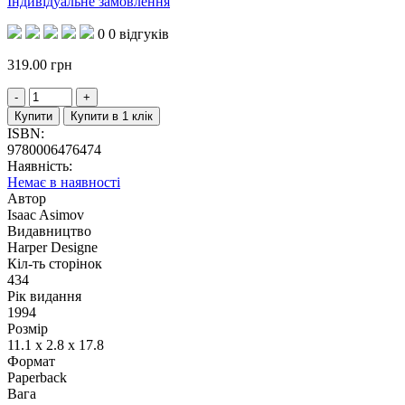
Індивідуальне замовлення
0
0 відгуків
319.00
грн
Купити
Купити в 1 клік
ISBN:
9780006476474
Наявність:
Немає в наявності
Автор
Isaac Asimov
Видавництво
Harper Designe
Кіл-ть сторінок
434
Рік видання
1994
Розмір
11.1 x 2.8 x 17.8
Формат
Paperback
Вага