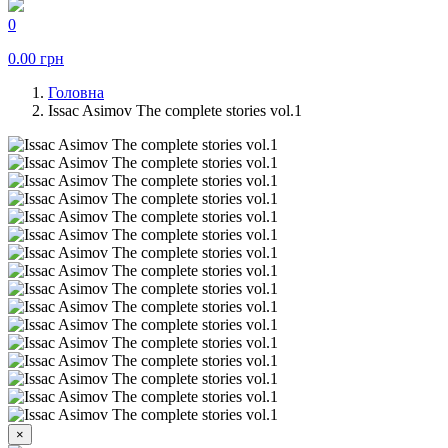
0
0.00
грн
Головна
Issac Asimov The complete stories vol.1
×