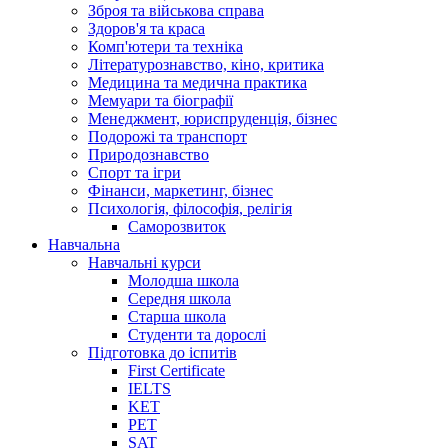
Зброя та військова справа
Здоров'я та краса
Комп'ютери та техніка
Літературознавство, кіно, критика
Медицина та медична практика
Мемуари та біографії
Менеджмент, юриспруденція, бізнес
Подорожі та транспорт
Природознавство
Спорт та ігри
Фінанси, маркетинг, бізнес
Психологія, філософія, релігія
Саморозвиток
Навчальна
Навчальні курси
Молодша школа
Середня школа
Старша школа
Студенти та дорослі
Підготовка до іспитів
First Certificate
IELTS
KET
PET
SAT