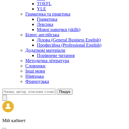
TOEFL
YLE
Граматика та практика
Граматика
Лексика
Мовні навички (skills)
Бізнес англійська
Ділова (General Business English)
Професійна (Professional English)
Додаткові матеріали
Порівневе читання
Методична література
Словники
Інші мови
Німецька
Французька
Пошук
Мій кабінет