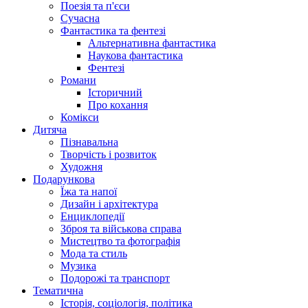
Поезія та п'єси
Сучасна
Фантастика та фентезі
Альтернативна фантастика
Наукова фантастика
Фентезі
Романи
Історичний
Про кохання
Комікси
Дитяча
Пізнавальна
Творчість і розвиток
Художня
Подарункова
Їжа та напої
Дизайн і архітектура
Енциклопедії
Зброя та військова справа
Мистецтво та фотографія
Мода та стиль
Музика
Подорожі та транспорт
Тематична
Історія, соціологія, політика