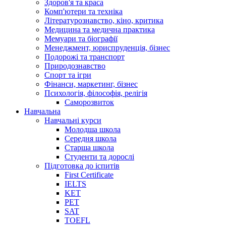
Здоров'я та краса
Комп'ютери та техніка
Літературознавство, кіно, критика
Медицина та медична практика
Мемуари та біографії
Менеджмент, юриспруденція, бізнес
Подорожі та транспорт
Природознавство
Спорт та ігри
Фінанси, маркетинг, бізнес
Психологія, філософія, релігія
Саморозвиток
Навчальна
Навчальні курси
Молодша школа
Середня школа
Старша школа
Студенти та дорослі
Підготовка до іспитів
First Certificate
IELTS
KET
PET
SAT
TOEFL