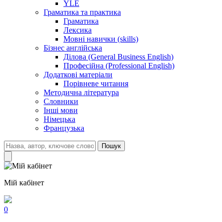
YLE
Граматика та практика
Граматика
Лексика
Мовні навички (skills)
Бізнес англійська
Ділова (General Business English)
Професійна (Professional English)
Додаткові матеріали
Порівневе читання
Методична література
Словники
Інші мови
Німецька
Французька
Пошук
Мій кабінет
0