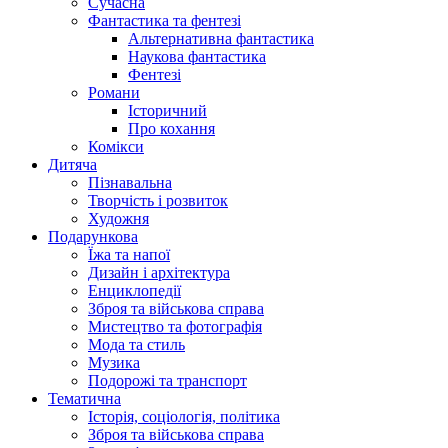
Сучасна
Фантастика та фентезі
Альтернативна фантастика
Наукова фантастика
Фентезі
Романи
Історичний
Про кохання
Комікси
Дитяча
Пізнавальна
Творчість і розвиток
Художня
Подарункова
Їжа та напої
Дизайн і архітектура
Енциклопедії
Зброя та військова справа
Мистецтво та фотографія
Мода та стиль
Музика
Подорожі та транспорт
Тематична
Історія, соціологія, політика
Зброя та військова справа