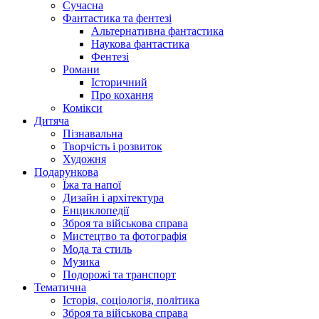
Сучасна
Фантастика та фентезі
Альтернативна фантастика
Наукова фантастика
Фентезі
Романи
Історичний
Про кохання
Комікси
Дитяча
Пізнавальна
Творчість і розвиток
Художня
Подарункова
Їжа та напої
Дизайн і архітектура
Енциклопедії
Зброя та військова справа
Мистецтво та фотографія
Мода та стиль
Музика
Подорожі та транспорт
Тематична
Історія, соціологія, політика
Зброя та військова справа