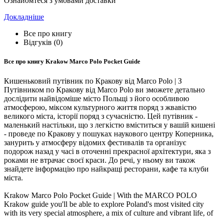
Ознайомтеся з умовами доставки
Докладніше
Все про книгу
Відгуків (0)
Все про книгу
Krakow Marco Polo Pocket Guide
Кишеньковий путівник по Кракову від Marco Polo | З
Путівником по Кракову від Marco Polo ви зможете детально
дослідити найвідоміше місто Польщі з його особливою
атмосферою, міксом культурного життя поряд з жвавістю
великого міста, історії поряд з сучасністю. Цей путівник -
маленький настільки, що з легкістю вміститься у вашій кишені
- проведе по Кракову у пошуках наукового центру Коперника,
занурить у атмосферу відомих фестивалів та організує
подорож назад у часі в оточенні прекрасної архітектури, яка з
роками не втрачає своєї краси. До речі, у ньому ви також
знайдете інформацію про найкращі ресторани, кафе та клуби
міста.
Krakow Marco Polo Pocket Guide | With the MARCO POLO
Krakow guide you'll be able to explore Poland's most visited city
with its very special atmosphere, a mix of culture and vibrant life, of