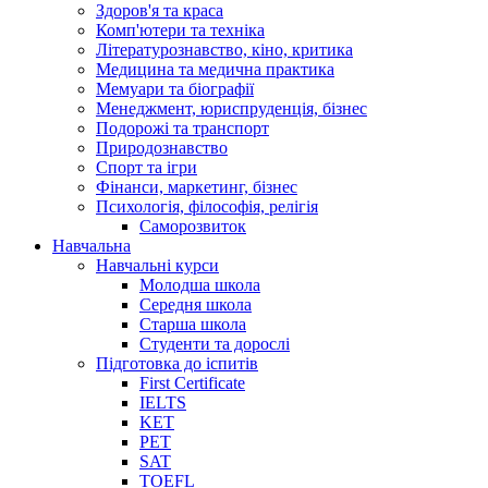
Здоров'я та краса
Комп'ютери та техніка
Літературознавство, кіно, критика
Медицина та медична практика
Мемуари та біографії
Менеджмент, юриспруденція, бізнес
Подорожі та транспорт
Природознавство
Спорт та ігри
Фінанси, маркетинг, бізнес
Психологія, філософія, релігія
Саморозвиток
Навчальна
Навчальні курси
Молодша школа
Середня школа
Старша школа
Студенти та дорослі
Підготовка до іспитів
First Certificate
IELTS
KET
PET
SAT
TOEFL