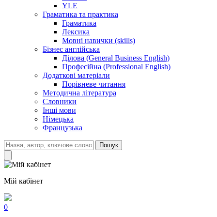
YLE
Граматика та практика
Граматика
Лексика
Мовні навички (skills)
Бізнес англійська
Ділова (General Business English)
Професійна (Professional English)
Додаткові матеріали
Порівневе читання
Методична література
Словники
Інші мови
Німецька
Французька
Пошук
Мій кабінет
0