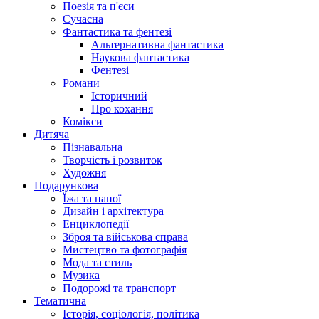
Поезія та п'єси
Сучасна
Фантастика та фентезі
Альтернативна фантастика
Наукова фантастика
Фентезі
Романи
Історичний
Про кохання
Комікси
Дитяча
Пізнавальна
Творчість і розвиток
Художня
Подарункова
Їжа та напої
Дизайн і архітектура
Енциклопедії
Зброя та військова справа
Мистецтво та фотографія
Мода та стиль
Музика
Подорожі та транспорт
Тематична
Історія, соціологія, політика