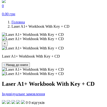
0
0.00
грн
Головна
Laser A1+ Workbook With Key + CD
×
Laser A1+ Workbook With Key + CD
Назад до книги
Laser A1+ Workbook With Key + CD
Індивідуальне замовлення
0
0 відгуків