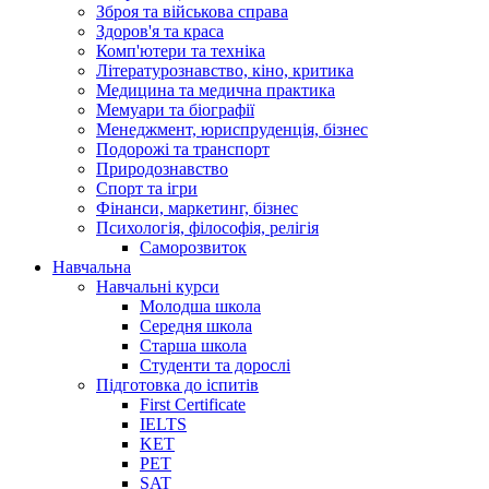
Зброя та військова справа
Здоров'я та краса
Комп'ютери та техніка
Літературознавство, кіно, критика
Медицина та медична практика
Мемуари та біографії
Менеджмент, юриспруденція, бізнес
Подорожі та транспорт
Природознавство
Спорт та ігри
Фінанси, маркетинг, бізнес
Психологія, філософія, релігія
Саморозвиток
Навчальна
Навчальні курси
Молодша школа
Середня школа
Старша школа
Студенти та дорослі
Підготовка до іспитів
First Certificate
IELTS
KET
PET
SAT