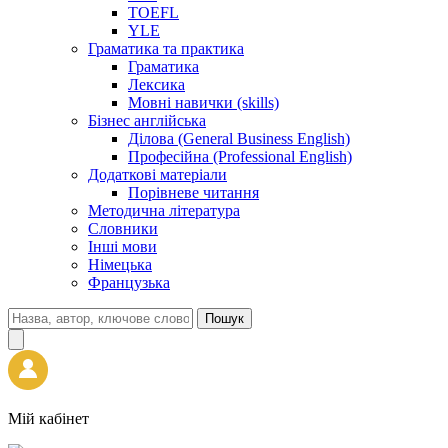
TOEFL
YLE
Граматика та практика
Граматика
Лексика
Мовні навички (skills)
Бізнес англійська
Ділова (General Business English)
Професійна (Professional English)
Додаткові матеріали
Порівневе читання
Методична література
Словники
Інші мови
Німецька
Французька
Пошук
Мій кабінет