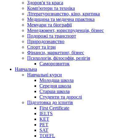
Здоров'я та краса
Комп'ютери та техніка
Літературознавство, кіно, критика
Медицина та медична практика
Мемуари та біографії
Менеджмент, юриспруденція, бізнес
Подорожі та транспорт
Природознавство
Спорт та ігри
Фінанси, маркетинг, бізнес
Психологія, філософія, релігія
Саморозвиток
Навчальна
Навчальні курси
Молодша школа
Середня школа
Старша школа
Студенти та дорослі
Підготовка до іспитів
First Certificate
IELTS
KET
PET
SAT
TOEFL