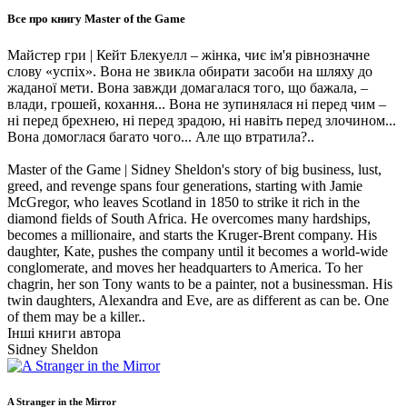
Все про книгу
Master of the Game
Майстер гри | Кейт Блекуелл – жінка, чиє ім'я рівнозначне
слову «успіх». Вона не звикла обирати засоби на шляху до
жаданої мети. Вона завжди домагалася того, що бажала, –
влади, грошей, кохання... Вона не зупинялася ні перед чим –
ні перед брехнею, ні перед зрадою, ні навіть перед злочином...
Вона домоглася багато чого... Але що втратила?..
Master of the Game | Sidney Sheldon's story of big business, lust,
greed, and revenge spans four generations, starting with Jamie
McGregor, who leaves Scotland in 1850 to strike it rich in the
diamond fields of South Africa. He overcomes many hardships,
becomes a millionaire, and starts the Kruger-Brent company. His
daughter, Kate, pushes the company until it becomes a world-wide
conglomerate, and moves her headquarters to America. To her
chagrin, her son Tony wants to be a painter, not a businessman. His
twin daughters, Alexandra and Eve, are as different as can be. One
of them may be a killer..
Інші книги автора
Sidney Sheldon
A Stranger in the Mirror