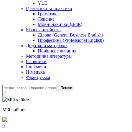
YLE
Граматика та практика
Граматика
Лексика
Мовні навички (skills)
Бізнес англійська
Ділова (General Business English)
Професійна (Professional English)
Додаткові матеріали
Порівневе читання
Методична література
Словники
Інші мови
Німецька
Французька
Пошук
Мій кабінет
0