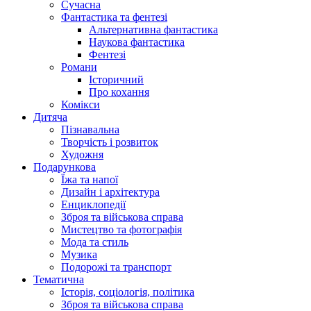
Сучасна
Фантастика та фентезі
Альтернативна фантастика
Наукова фантастика
Фентезі
Романи
Історичний
Про кохання
Комікси
Дитяча
Пізнавальна
Творчість і розвиток
Художня
Подарункова
Їжа та напої
Дизайн і архітектура
Енциклопедії
Зброя та військова справа
Мистецтво та фотографія
Мода та стиль
Музика
Подорожі та транспорт
Тематична
Історія, соціологія, політика
Зброя та військова справа