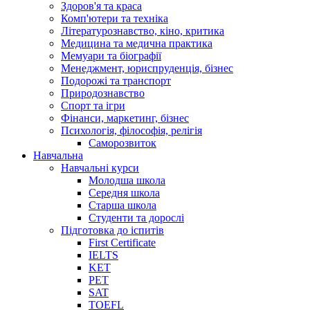
Здоров'я та краса
Комп'ютери та техніка
Літературознавство, кіно, критика
Медицина та медична практика
Мемуари та біографії
Менеджмент, юриспруденція, бізнес
Подорожі та транспорт
Природознавство
Спорт та ігри
Фінанси, маркетинг, бізнес
Психологія, філософія, релігія
Саморозвиток
Навчальна
Навчальні курси
Молодша школа
Середня школа
Старша школа
Студенти та дорослі
Підготовка до іспитів
First Certificate
IELTS
KET
PET
SAT
TOEFL