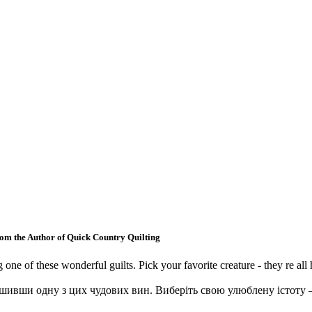
om the Author of Quick Country Quilting
ne of these wonderful guilts. Pick your favorite creature - they re all 
ишивши одну з цих чудових вин. Виберіть свою улюблену істоту – т