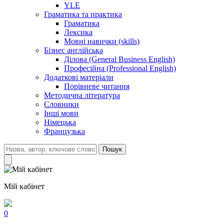
YLE
Граматика та практика
Граматика
Лексика
Мовні навички (skills)
Бізнес англійська
Ділова (General Business English)
Професійна (Professional English)
Додаткові матеріали
Порівневе читання
Методична література
Словники
Інші мови
Німецька
Французька
Пошук
Мій кабінет
0