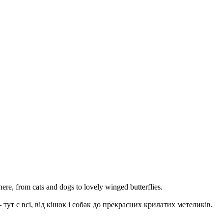
here, from cats and dogs to lovely winged butterflies.
ут є всі, від кішок і собак до прекрасних крилатих метеликів.