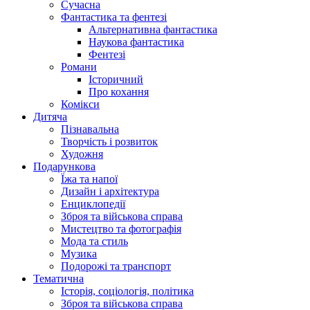
Сучасна
Фантастика та фентезі
Альтернативна фантастика
Наукова фантастика
Фентезі
Романи
Історичний
Про кохання
Комікси
Дитяча
Пізнавальна
Творчість і розвиток
Художня
Подарункова
Їжа та напої
Дизайн і архітектура
Енциклопедії
Зброя та військова справа
Мистецтво та фотографія
Мода та стиль
Музика
Подорожі та транспорт
Тематична
Історія, соціологія, політика
Зброя та військова справа