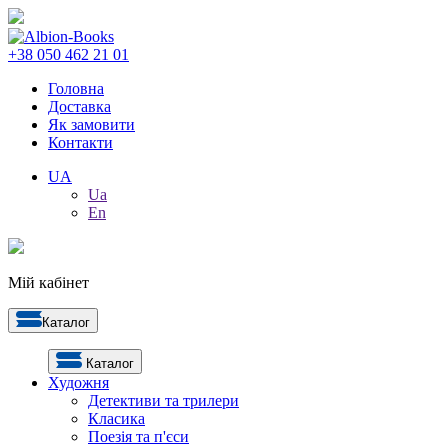
+38 050 462 21 01
Головна
Доставка
Як замовити
Контакти
UA
Ua
En
Мій кабінет
Каталог
Каталог
Художня
Детективи та трилери
Класика
Поезія та п'єси