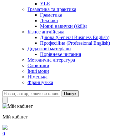
YLE
Граматика та практика
Граматика
Лексика
Мовні навички (skills)
Бізнес англійська
Ділова (General Business English)
Професійна (Professional English)
Додаткові матеріали
Порівневе читання
Методична література
Словники
Інші мови
Німецька
Французька
Пошук
Мій кабінет
0