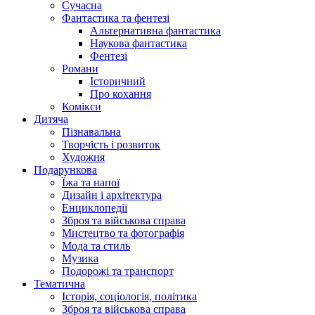
Сучасна
Фантастика та фентезі
Альтернативна фантастика
Наукова фантастика
Фентезі
Романи
Історичний
Про кохання
Комікси
Дитяча
Пізнавальна
Творчість і розвиток
Художня
Подарункова
Їжа та напої
Дизайн і архітектура
Енциклопедії
Зброя та військова справа
Мистецтво та фотографія
Мода та стиль
Музика
Подорожі та транспорт
Тематична
Історія, соціологія, політика
Зброя та військова справа