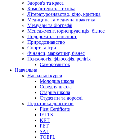
Здоров'я та краса
Комп'ютери та техніка
Літературознавство, кіно, критика
Медицина та медична практика
Мемуари та біографії
Менеджмент, юриспруденція, бізнес
Подорожі та транспорт
Природознавство
Спорт та ігри
Фінанси, маркетинг, бізнес
Психологія, філософія, релігія
Саморозвиток
Навчальна
Навчальні курси
Молодша школа
Середня школа
Старша школа
Студенти та дорослі
Підготовка до іспитів
First Certificate
IELTS
KET
PET
SAT
TOEFL