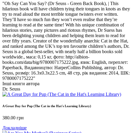
"Oh Say Can You Say? (Dr Seuss - Green Back Book), | This
hilarious book will have children tying their tongues in knots as they
try to read aloud the most terrible tongue twisters ever written.
They’ll have so much fun they won’t even realise that they’re
learning to read at the same time! With his unique combination of
hilarious stories, zany pictures and riotous rhymes, Dr Suess has
been delighting young children and helping them learn to read for
over fifty years. Creator of the wonderfully anarchic Cat in the Hat,
and ranked among the UK’s top ten favourite children’s authors, Dr.
Seuss is a global best-seller, with nearly half a billion books sold
worldwide., маса: 0,15 кг, фото: http://albion-
books.com/data/big/9780007175222.jpg, язик: English, переплет:
Paperback, Видавництво: HarperCollins Publishing, автор: Dr.
Seuss, розмір: 16.3x0.3x22.5 cm, 48 стр, рік видання: 2014, ШК:
9780007175222"
Інші книги автора
Dr. Seuss
A Great Day for Pup (The Cat in the Hat's Learning Library)
380.00
грн
Докладніше