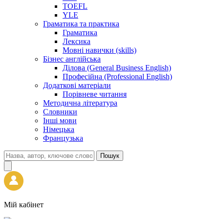
TOEFL
YLE
Граматика та практика
Граматика
Лексика
Мовні навички (skills)
Бізнес англійська
Ділова (General Business English)
Професійна (Professional English)
Додаткові матеріали
Порівневе читання
Методична література
Словники
Інші мови
Німецька
Французька
Пошук
Мій кабінет