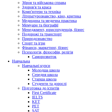
Зброя та військова справа
Здоров'я та краса
Комп'ютери та техніка
Літературознавство, кіно, критика
Медицина та медична практика
Мемуари та біографії
Менеджмент, юриспруденція, бізнес
Подорожі та транспорт
Природознавство
Спорт та ігри
Фінанси, маркетинг, бізнес
Психологія, філософія, релігія
Саморозвиток
Навчальна
Навчальні курси
Молодша школа
Середня школа
Старша школа
Студенти та дорослі
Підготовка до іспитів
First Certificate
IELTS
KET
PET
SAT