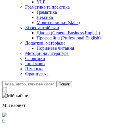
YLE
Граматика та практика
Граматика
Лексика
Мовні навички (skills)
Бізнес англійська
Ділова (General Business English)
Професійна (Professional English)
Додаткові матеріали
Порівневе читання
Методична література
Словники
Інші мови
Німецька
Французька
Пошук
Мій кабінет
0