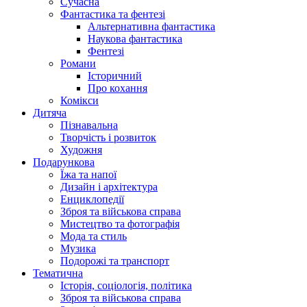
Сучасна
Фантастика та фентезі
Альтернативна фантастика
Наукова фантастика
Фентезі
Романи
Історичний
Про кохання
Комікси
Дитяча
Пізнавальна
Творчість і розвиток
Художня
Подарункова
Їжа та напої
Дизайн і архітектура
Енциклопедії
Зброя та військова справа
Мистецтво та фотографія
Мода та стиль
Музика
Подорожі та транспорт
Тематична
Історія, соціологія, політика
Зброя та військова справа