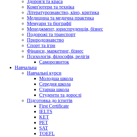
Здоров'я та краса
Комп'ютери та техніка
Літературознавство, кіно, критика
Медицина та медична практика
Мемуари та біографії
Менеджмент, юриспруденція, бізнес
Подорожі та транспорт
Природознавство
Спорт та ігри
Фінанси, маркетинг, бізнес
Психологія, філософія, релігія
Саморозвиток
Навчальна
Навчальні курси
Молодша школа
Середня школа
Старша школа
Студенти та дорослі
Підготовка до іспитів
First Certificate
IELTS
KET
PET
SAT
TOEFL