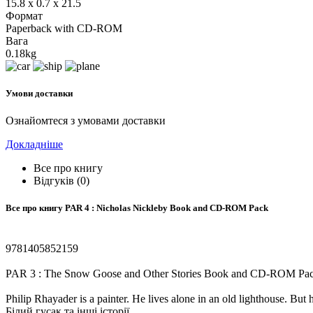
15.8 x 0.7 x 21.5
Формат
Paperback with CD-ROM
Вага
0.18kg
Умови доставки
Ознайомтеся з умовами доставки
Докладніше
Все про книгу
Відгуків (0)
Все про книгу
PAR 4 : Nicholas Nickleby Book and CD-ROM Pack
9781405852159
PAR 3 : The Snow Goose and Other Stories Book and CD-ROM Pa
Philip Rhayader is a painter. He lives alone in an old lighthouse. But
Білий гусак та інші історії