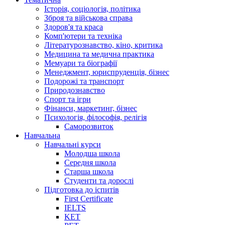
Історія, соціологія, політика
Зброя та військова справа
Здоров'я та краса
Комп'ютери та техніка
Літературознавство, кіно, критика
Медицина та медична практика
Мемуари та біографії
Менеджмент, юриспруденція, бізнес
Подорожі та транспорт
Природознавство
Спорт та ігри
Фінанси, маркетинг, бізнес
Психологія, філософія, релігія
Саморозвиток
Навчальна
Навчальні курси
Молодша школа
Середня школа
Старша школа
Студенти та дорослі
Підготовка до іспитів
First Certificate
IELTS
KET