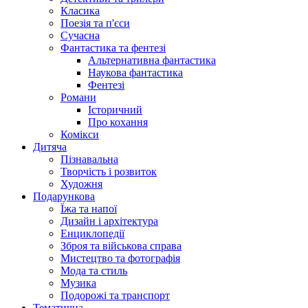
Класика
Поезія та п'єси
Сучасна
Фантастика та фентезі
Альтернативна фантастика
Наукова фантастика
Фентезі
Романи
Історичний
Про кохання
Комікси
Дитяча
Пізнавальна
Творчість і розвиток
Художня
Подарункова
Їжа та напої
Дизайн і архітектура
Енциклопедії
Зброя та військова справа
Мистецтво та фотографія
Мода та стиль
Музика
Подорожі та транспорт
Тематична