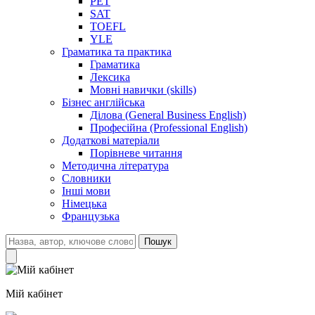
PET
SAT
TOEFL
YLE
Граматика та практика
Граматика
Лексика
Мовні навички (skills)
Бізнес англійська
Ділова (General Business English)
Професійна (Professional English)
Додаткові матеріали
Порівневе читання
Методична література
Словники
Інші мови
Німецька
Французька
Пошук
Мій кабінет