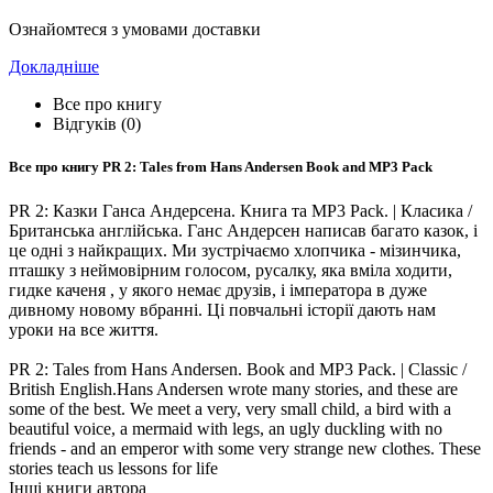
Ознайомтеся з умовами доставки
Докладніше
Все про книгу
Відгуків (0)
Все про книгу
PR 2: Tales from Hans Andersen Book and MP3 Pack
PR 2: Казки Ганса Андерсена. Книга та MP3 Pack. | Класика /
Британська англійська. Ганс Андерсен написав багато казок, і
це одні з найкращих. Ми зустрічаємо хлопчика - мізинчика,
пташку з неймовірним голосом, русалку, яка вміла ходити,
гидке каченя , у якого немає друзів, і імператора в дуже
дивному новому вбранні. Ці повчальні історії дають нам
уроки на все життя.
PR 2: Tales from Hans Andersen. Book and MP3 Pack. | Classic /
British English.Hans Andersen wrote many stories, and these are
some of the best. We meet a very, very small child, a bird with a
beautiful voice, a mermaid with legs, an ugly duckling with no
friends - and an emperor with some very strange new clothes. These
stories teach us lessons for life
Інші книги автора