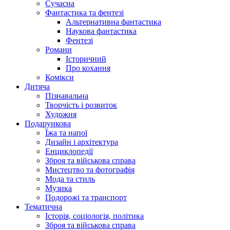
Сучасна
Фантастика та фентезі
Альтернативна фантастика
Наукова фантастика
Фентезі
Романи
Історичний
Про кохання
Комікси
Дитяча
Пізнавальна
Творчість і розвиток
Художня
Подарункова
Їжа та напої
Дизайн і архітектура
Енциклопедії
Зброя та військова справа
Мистецтво та фотографія
Мода та стиль
Музика
Подорожі та транспорт
Тематична
Історія, соціологія, політика
Зброя та військова справа