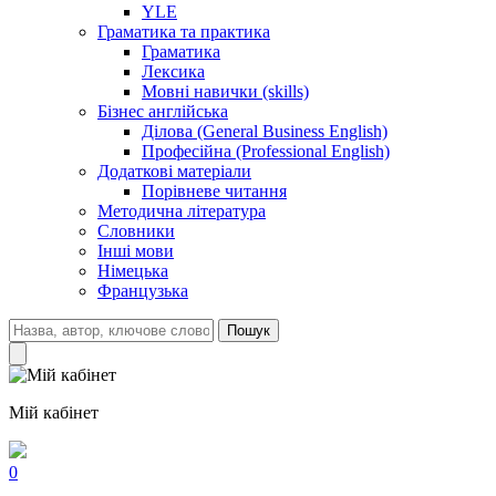
YLE
Граматика та практика
Граматика
Лексика
Мовні навички (skills)
Бізнес англійська
Ділова (General Business English)
Професійна (Professional English)
Додаткові матеріали
Порівневе читання
Методична література
Словники
Інші мови
Німецька
Французька
Пошук
Мій кабінет
0