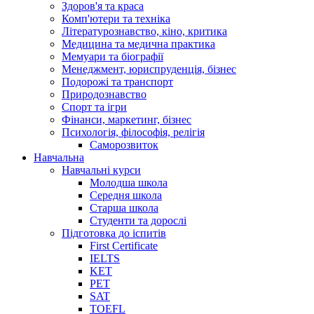
Здоров'я та краса
Комп'ютери та техніка
Літературознавство, кіно, критика
Медицина та медична практика
Мемуари та біографії
Менеджмент, юриспруденція, бізнес
Подорожі та транспорт
Природознавство
Спорт та ігри
Фінанси, маркетинг, бізнес
Психологія, філософія, релігія
Саморозвиток
Навчальна
Навчальні курси
Молодша школа
Середня школа
Старша школа
Студенти та дорослі
Підготовка до іспитів
First Certificate
IELTS
KET
PET
SAT
TOEFL