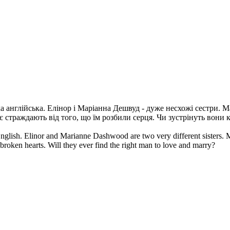
ка англійська. Елінор і Маріанна Дешвуд - дуже несхожі сестри. 
оє страждають від того, що їм розбили серця. Чи зустрінуть вони
English. Elinor and Marianne Dashwood are two very different sisters. 
broken hearts. Will they ever find the right man to love and marry?