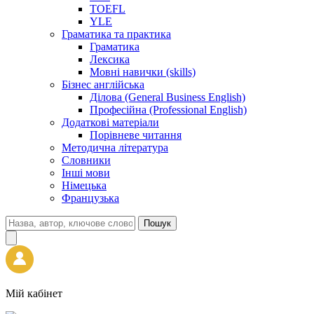
TOEFL
YLE
Граматика та практика
Граматика
Лексика
Мовні навички (skills)
Бізнес англійська
Ділова (General Business English)
Професійна (Professional English)
Додаткові матеріали
Порівневе читання
Методична література
Словники
Інші мови
Німецька
Французька
Пошук
Мій кабінет