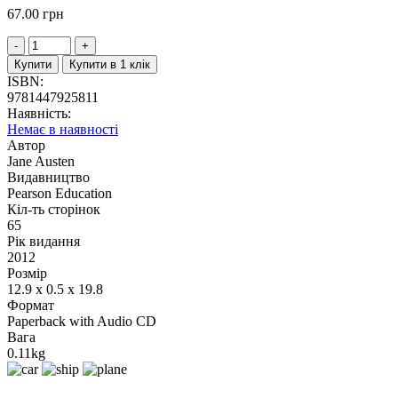
67.00
грн
Купити
Купити в 1 клік
ISBN:
9781447925811
Наявність:
Немає в наявності
Автор
Jane Austen
Видавництво
Pearson Education
Кіл-ть сторінок
65
Рік видання
2012
Розмір
12.9 x 0.5 x 19.8
Формат
Paperback with Audio CD
Вага
0.11kg