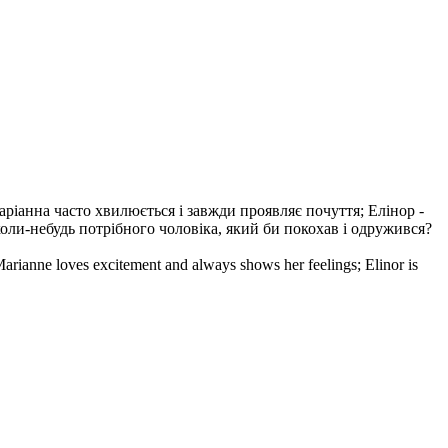
Маріанна часто хвилюється і завжди проявляє почуття; Елінор -
 коли-небудь потрібного чоловіка, який би покохав і одружився?
Marianne loves excitement and always shows her feelings; Elinor is