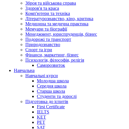
Зброя та військова справа
Здоров'я та краса
Комп'ютери та техніка
Літературознавство, кіно, критика
Медицина та медична практика
Мемуари та біографії
Менеджмент, юриспруденція, бізнес
Подорожі та транспорт
Природознавство
Спорт та ігри
Фінанси, маркетинг, бізнес
Психологія, філософія, релігія
Саморозвиток
Навчальна
Навчальні курси
Молодша школа
Середня школа
Старша школа
Студенти та дорослі
Підготовка до іспитів
First Certificate
IELTS
KET
PET
SAT