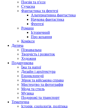
Поезія та п'єси
Сучасна
Фантастика та фентезі
Альтернативна фантастика
Наукова фантастика
Фентезі
Романи
Історичний
Про кохання
Комікси
Дитяча
Пізнавальна
Творчість і розвиток
Художня
Подарункова
Їжа та напої
Дизайн і архітектура
Енциклопедії
Зброя та військова справа
Мистецтво та фотографія
Мода та стиль
Музика
Подорожі та транспорт
Тематична
Історія, соціологія, політика