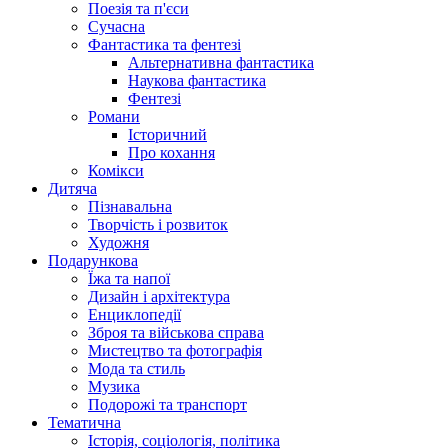
Поезія та п'єси
Сучасна
Фантастика та фентезі
Альтернативна фантастика
Наукова фантастика
Фентезі
Романи
Історичний
Про кохання
Комікси
Дитяча
Пізнавальна
Творчість і розвиток
Художня
Подарункова
Їжа та напої
Дизайн і архітектура
Енциклопедії
Зброя та військова справа
Мистецтво та фотографія
Мода та стиль
Музика
Подорожі та транспорт
Тематична
Історія, соціологія, політика