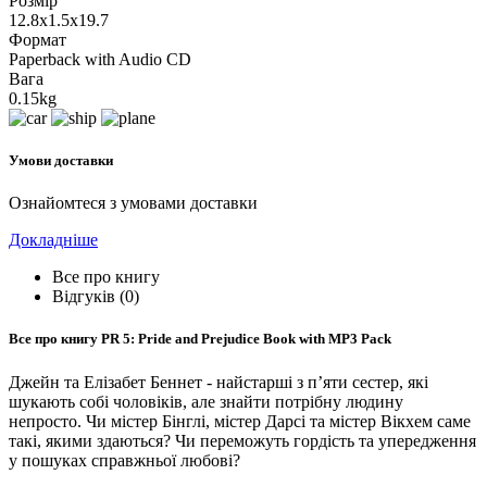
Розмір
12.8x1.5x19.7
Формат
Paperback with Audio CD
Вага
0.15kg
Умови доставки
Ознайомтеся з умовами доставки
Докладніше
Все про книгу
Відгуків (0)
Все про книгу
PR 5: Pride and Prejudice Book with MP3 Pack
Джейн та Елізабет Беннет - найстарші з п’яти сестер, які
шукають собі чоловіків, але знайти потрібну людину
непросто. Чи містер Бінглі, містер Дарсі та містер Вікхем саме
такі, якими здаються? Чи переможуть гордість та упередження
у пошуках справжньої любові?