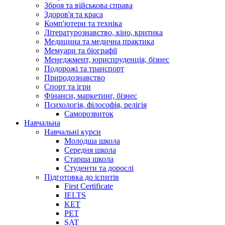
Зброя та військова справа
Здоров'я та краса
Комп'ютери та техніка
Літературознавство, кіно, критика
Медицина та медична практика
Мемуари та біографії
Менеджмент, юриспруденція, бізнес
Подорожі та транспорт
Природознавство
Спорт та ігри
Фінанси, маркетинг, бізнес
Психологія, філософія, релігія
Саморозвиток
Навчальна
Навчальні курси
Молодша школа
Середня школа
Старша школа
Студенти та дорослі
Підготовка до іспитів
First Certificate
IELTS
KET
PET
SAT