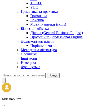
TOEFL
YLE
Граматика та практика
Граматика
Лексика
Мовні навички (skills)
Бізнес англійська
Ділова (General Business English)
Професійна (Professional English)
Додаткові матеріали
Порівневе читання
Методична література
Словники
Інші мови
Німецька
Французька
Пошук
Мій кабінет