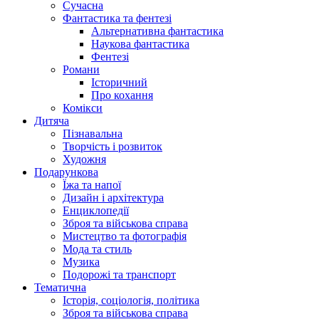
Сучасна
Фантастика та фентезі
Альтернативна фантастика
Наукова фантастика
Фентезі
Романи
Історичний
Про кохання
Комікси
Дитяча
Пізнавальна
Творчість і розвиток
Художня
Подарункова
Їжа та напої
Дизайн і архітектура
Енциклопедії
Зброя та військова справа
Мистецтво та фотографія
Мода та стиль
Музика
Подорожі та транспорт
Тематична
Історія, соціологія, політика
Зброя та військова справа