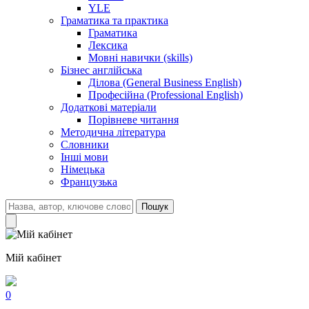
YLE
Граматика та практика
Граматика
Лексика
Мовні навички (skills)
Бізнес англійська
Ділова (General Business English)
Професійна (Professional English)
Додаткові матеріали
Порівневе читання
Методична література
Словники
Інші мови
Німецька
Французька
Пошук
Мій кабінет
0