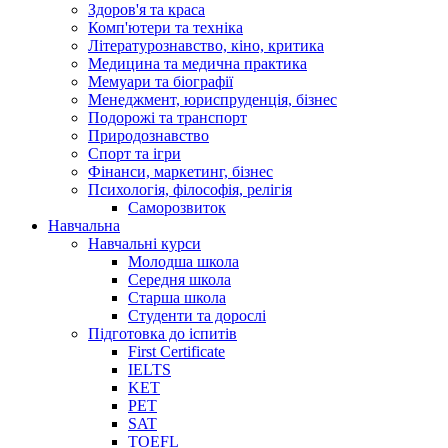
Здоров'я та краса
Комп'ютери та техніка
Літературознавство, кіно, критика
Медицина та медична практика
Мемуари та біографії
Менеджмент, юриспруденція, бізнес
Подорожі та транспорт
Природознавство
Спорт та ігри
Фінанси, маркетинг, бізнес
Психологія, філософія, релігія
Саморозвиток
Навчальна
Навчальні курси
Молодша школа
Середня школа
Старша школа
Студенти та дорослі
Підготовка до іспитів
First Certificate
IELTS
KET
PET
SAT
TOEFL