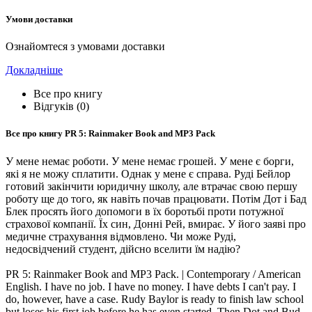
Умови доставки
Ознайомтеся з умовами доставки
Докладніше
Все про книгу
Відгуків (0)
Все про книгу
PR 5: Rainmaker Book and MP3 Pack
У мене немає роботи. У мене немає грошей. У мене є борги,
які я не можу сплатити. Однак у мене є справа. Руді Бейлор
готовий закінчити юридичну школу, але втрачає свою першу
роботу ще до того, як навіть почав працювати. Потім Дот і Бад
Блек просять його допомоги в їх боротьбі проти потужної
страхової компанії. Їх син, Донні Рей, вмирає. У його заяві про
медичне страхування відмовлено. Чи може Руді,
недосвідчений студент, дійсно вселити їм надію?
PR 5: Rainmaker Book and MP3 Pack. | Contemporary / American
English. I have no job. I have no money. I have debts I can't pay. I
do, however, have a case. Rudy Baylor is ready to finish law school
but loses his first job before he has even started. Then Dot and Bud