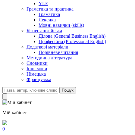
YLE
Граматика та практика
Граматика
Лексика
Мовні навички (skills)
Бізнес англійська
Ділова (General Business English)
Професійна (Professional English)
Додаткові матеріали
Порівневе читання
Методична література
Словники
Інші мови
Німецька
Французька
Пошук
Мій кабінет
0