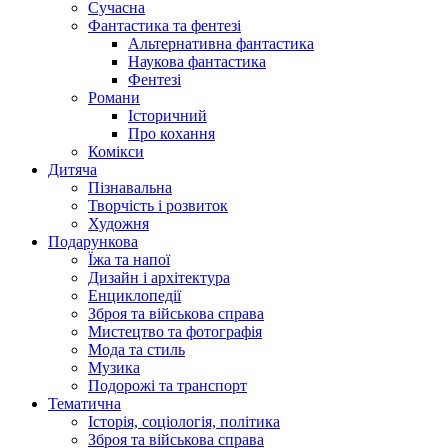
Сучасна
Фантастика та фентезі
Альтернативна фантастика
Наукова фантастика
Фентезі
Романи
Історичний
Про кохання
Комікси
Дитяча
Пізнавальна
Творчість і розвиток
Художня
Подарункова
Їжа та напої
Дизайн і архітектура
Енциклопедії
Зброя та військова справа
Мистецтво та фотографія
Мода та стиль
Музика
Подорожі та транспорт
Тематична
Історія, соціологія, політика
Зброя та військова справа