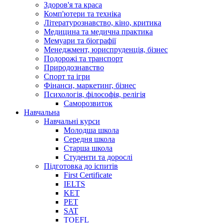
Здоров'я та краса
Комп'ютери та техніка
Літературознавство, кіно, критика
Медицина та медична практика
Мемуари та біографії
Менеджмент, юриспруденція, бізнес
Подорожі та транспорт
Природознавство
Спорт та ігри
Фінанси, маркетинг, бізнес
Психологія, філософія, релігія
Саморозвиток
Навчальна
Навчальні курси
Молодша школа
Середня школа
Старша школа
Студенти та дорослі
Підготовка до іспитів
First Certificate
IELTS
KET
PET
SAT
TOEFL