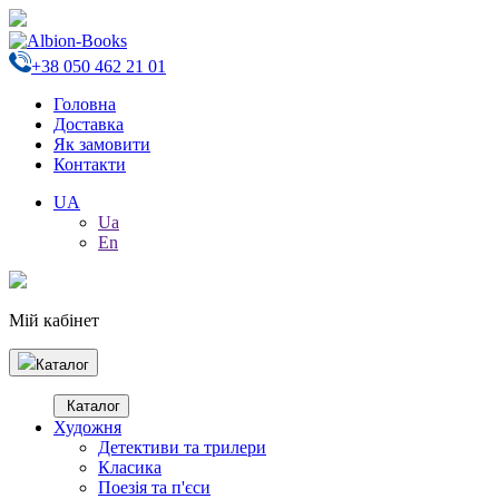
+38 050 462 21 01
Головна
Доставка
Як замовити
Контакти
UA
Ua
En
Мій кабінет
Каталог
Каталог
Художня
Детективи та трилери
Класика
Поезія та п'єси