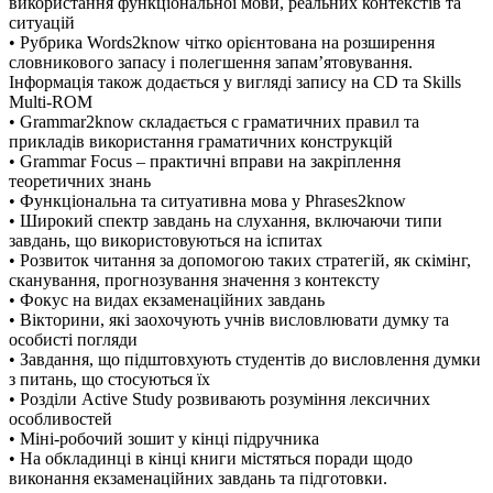
використання функціональної мови, реальних контекстів та
ситуацій
• Рубрика Words2know чітко орієнтована на розширення
словникового запасу і полегшення запам’ятовування.
Інформація також додається у вигляді запису на CD та Skills
Multi-ROM
• Grammar2know складається с граматичних правил та
прикладів використання граматичних конструкцій
• Grammar Focus – практичні вправи на закріплення
теоретичних знань
• Функціональна та ситуативна мова у Phrases2know
• Широкий спектр завдань на слухання, включаючи типи
завдань, що використовуються на іспитах
• Розвиток читання за допомогою таких стратегій, як скімінг,
сканування, прогнозування значення з контексту
• Фокус на видах екзаменаційних завдань
• Вікторини, які заохочують учнів висловлювати думку та
особисті погляди
• Завдання, що підштовхують студентів до висловлення думки
з питань, що стосуються їх
• Розділи Active Study розвивають розуміння лексичних
особливостей
• Міні-робочий зошит у кінці підручника
• На обкладинці в кінці книги містяться поради щодо
виконання екзаменаційних завдань та підготовки.