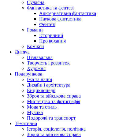
Сучасна
Фантастика та фентезі
Альтернативна фантастика
Наукова фантастика
Фентезі
Романи
Історичний
Про кохання
Комікси
Дитяча
Пізнавальна
Творчість і розвиток
Художня
Подарункова
Їжа та напої
Дизайн і архітектура
Енциклопедії
Зброя та військова справа
Мистецтво та фотографія
Мода та стиль
Музика
Подорожі та транспорт
Тематична
Історія, соціологія, політика
Зброя та військова справа