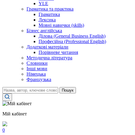
YLE
Граматика та практика
Граматика
Лексика
Мовні навички (skills)
Бізнес англійська
Ділова (General Business English)
Професійна (Professional English)
Додаткові матеріали
Порівневе читання
Методична література
Словники
Інші мови
Німецька
Французька
Пошук
Мій кабінет
0