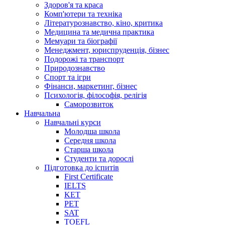
Здоров'я та краса
Комп'ютери та техніка
Літературознавство, кіно, критика
Медицина та медична практика
Мемуари та біографії
Менеджмент, юриспруденція, бізнес
Подорожі та транспорт
Природознавство
Спорт та ігри
Фінанси, маркетинг, бізнес
Психологія, філософія, релігія
Саморозвиток
Навчальна
Навчальні курси
Молодша школа
Середня школа
Старша школа
Студенти та дорослі
Підготовка до іспитів
First Certificate
IELTS
KET
PET
SAT
TOEFL