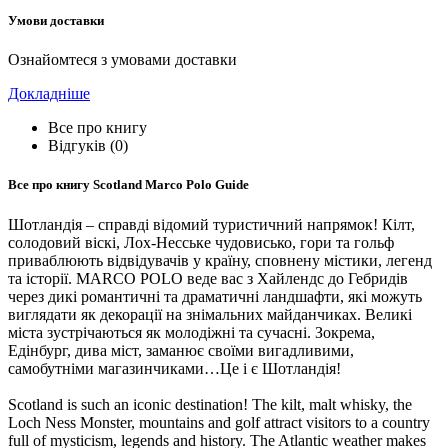
Умови доставки
Ознайомтеся з умовами доставки
Докладніше
Все про книгу
Відгуків (0)
Все про книгу
Scotland Marco Polo Guide
Шотландія – справді відомий туристичний напрямок! Кілт,
солодовий віскі, Лох-Несське чудовисько, гори та гольф
приваблюють відвідувачів у країну, сповнену містики, легенд
та історії. MARCO POLO веде вас з Хайлендс до Гебридів
через дикі романтичні та драматичні ландшафти, які можуть
виглядати як декорації на знімальних майданчиках. Великі
міста зустрічаються як молодіжні та сучасні. Зокрема,
Едінбург, дива міст, заманює своїми вигадливими,
самобутніми магазинчиками…Це і є Шотландія!
Scotland is such an iconic destination! The kilt, malt whisky, the
Loch Ness Monster, mountains and golf attract visitors to a country
full of mysticism, legends and history. The Atlantic weather makes