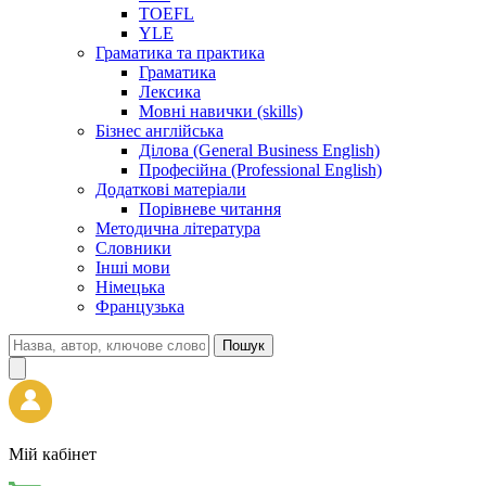
TOEFL
YLE
Граматика та практика
Граматика
Лексика
Мовні навички (skills)
Бізнес англійська
Ділова (General Business English)
Професійна (Professional English)
Додаткові матеріали
Порівневе читання
Методична література
Словники
Інші мови
Німецька
Французька
Пошук
Мій кабінет