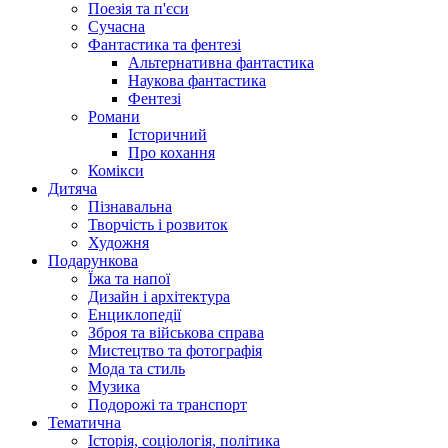
Поезія та п'єси
Сучасна
Фантастика та фентезі
Альтернативна фантастика
Наукова фантастика
Фентезі
Романи
Історичний
Про кохання
Комікси
Дитяча
Пізнавальна
Творчість і розвиток
Художня
Подарункова
Їжа та напої
Дизайн і архітектура
Енциклопедії
Зброя та військова справа
Мистецтво та фотографія
Мода та стиль
Музика
Подорожі та транспорт
Тематична
Історія, соціологія, політика