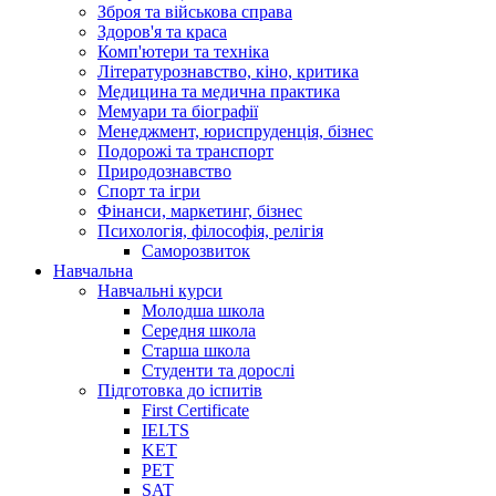
Зброя та військова справа
Здоров'я та краса
Комп'ютери та техніка
Літературознавство, кіно, критика
Медицина та медична практика
Мемуари та біографії
Менеджмент, юриспруденція, бізнес
Подорожі та транспорт
Природознавство
Спорт та ігри
Фінанси, маркетинг, бізнес
Психологія, філософія, релігія
Саморозвиток
Навчальна
Навчальні курси
Молодша школа
Середня школа
Старша школа
Студенти та дорослі
Підготовка до іспитів
First Certificate
IELTS
KET
PET
SAT