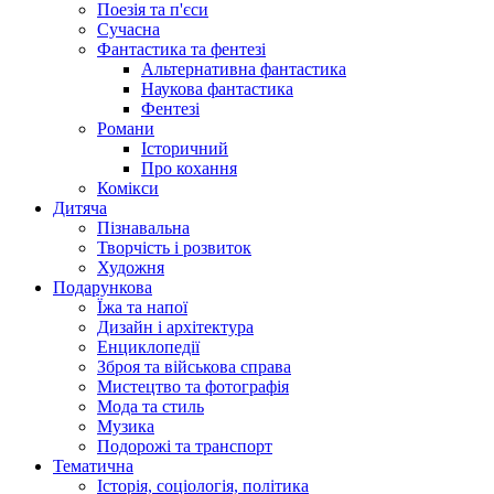
Поезія та п'єси
Сучасна
Фантастика та фентезі
Альтернативна фантастика
Наукова фантастика
Фентезі
Романи
Історичний
Про кохання
Комікси
Дитяча
Пізнавальна
Творчість і розвиток
Художня
Подарункова
Їжа та напої
Дизайн і архітектура
Енциклопедії
Зброя та військова справа
Мистецтво та фотографія
Мода та стиль
Музика
Подорожі та транспорт
Тематична
Історія, соціологія, політика