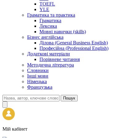
TOEFL
YLE
Граматика та практика
Граматика
Лексика
Мовні навички (skills)
Бізнес англійська
Ділова (General Business English)
Професійна (Professional English)
Додаткові матеріали
Порівневе читання
Методична література
Словники
Інші мови
Німецька
Французька
Пошук
Мій кабінет