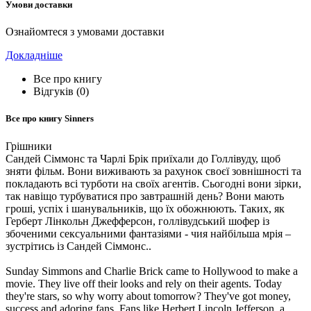
Умови доставки
Ознайомтеся з умовами доставки
Докладніше
Все про книгу
Відгуків (0)
Все про книгу
Sinners
Грішники
Сандей Сіммонс та Чарлі Брік приїхали до Голлівуду, щоб
зняти фільм. Вони виживають за рахунок своєї зовнішності та
покладають всі турботи на своїх агентів. Сьогодні вони зірки,
так навіщо турбуватися про завтрашній день? Вони мають
гроші, успіх і шанувальників, що їх обожнюють. Таких, як
Герберт Лінкольн Джефферсон, голлівудський шофер із
збоченими сексуальними фантазіями - чия найбільша мрія –
зустрітись із Сандей Сіммонс..
Sunday Simmons and Charlie Brick came to Hollywood to make a
movie. They live off their looks and rely on their agents. Today
they're stars, so why worry about tomorrow? They've got money,
success and adoring fans. Fans like Herbert Lincoln Jefferson, a