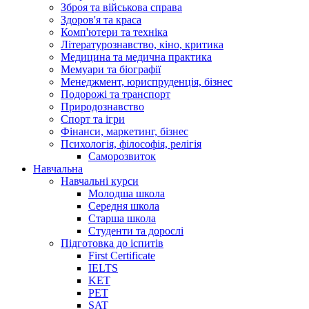
Зброя та військова справа
Здоров'я та краса
Комп'ютери та техніка
Літературознавство, кіно, критика
Медицина та медична практика
Мемуари та біографії
Менеджмент, юриспруденція, бізнес
Подорожі та транспорт
Природознавство
Спорт та ігри
Фінанси, маркетинг, бізнес
Психологія, філософія, релігія
Саморозвиток
Навчальна
Навчальні курси
Молодша школа
Середня школа
Старша школа
Студенти та дорослі
Підготовка до іспитів
First Certificate
IELTS
KET
PET
SAT