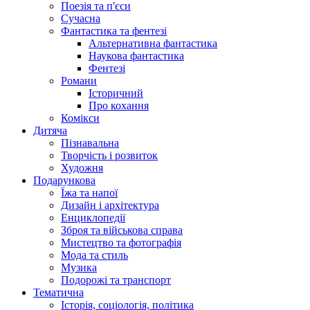
Поезія та п'єси
Сучасна
Фантастика та фентезі
Альтернативна фантастика
Наукова фантастика
Фентезі
Романи
Історичний
Про кохання
Комікси
Дитяча
Пізнавальна
Творчість і розвиток
Художня
Подарункова
Їжа та напої
Дизайн і архітектура
Енциклопедії
Зброя та військова справа
Мистецтво та фотографія
Мода та стиль
Музика
Подорожі та транспорт
Тематична
Історія, соціологія, політика