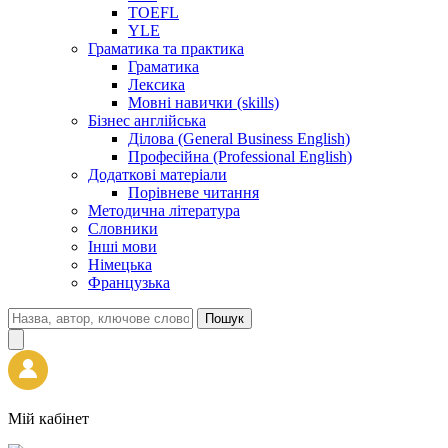
TOEFL
YLE
Граматика та практика
Граматика
Лексика
Мовні навички (skills)
Бізнес англійська
Ділова (General Business English)
Професійна (Professional English)
Додаткові матеріали
Порівневе читання
Методична література
Словники
Інші мови
Німецька
Французька
Пошук
Мій кабінет