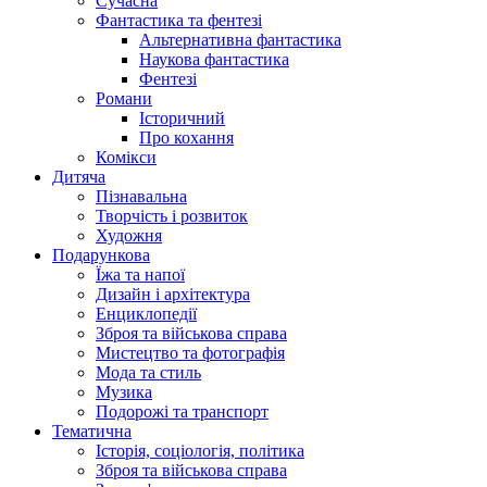
Сучасна
Фантастика та фентезі
Альтернативна фантастика
Наукова фантастика
Фентезі
Романи
Історичний
Про кохання
Комікси
Дитяча
Пізнавальна
Творчість і розвиток
Художня
Подарункова
Їжа та напої
Дизайн і архітектура
Енциклопедії
Зброя та військова справа
Мистецтво та фотографія
Мода та стиль
Музика
Подорожі та транспорт
Тематична
Історія, соціологія, політика
Зброя та військова справа