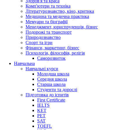
Здоров'я та краса
Комп'ютери та техніка
Літературознавство, кіно, критика
Медицина та медична практика
Мемуари та біографії
Менеджмент, юриспруденція, бізнес
Подорожі та транспорт
Природознавство
Спорт та ігри
Фінанси, маркетинг, бізнес
Психологія, філософія, релігія
Саморозвиток
Навчальна
Навчальні курси
Молодша школа
Середня школа
Старша школа
Студенти та дорослі
Підготовка до іспитів
First Certificate
IELTS
KET
PET
SAT
TOEFL