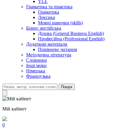
YLE
Граматика та практика
Граматика
Лексика
Мовні навички (skills)
Бізнес англійська
Ділова (General Business English)
Професійна (Professional English)
Додаткові матеріали
Порівневе читання
Методична література
Словники
Інші мови
Німецька
Французька
Пошук
Мій кабінет
0