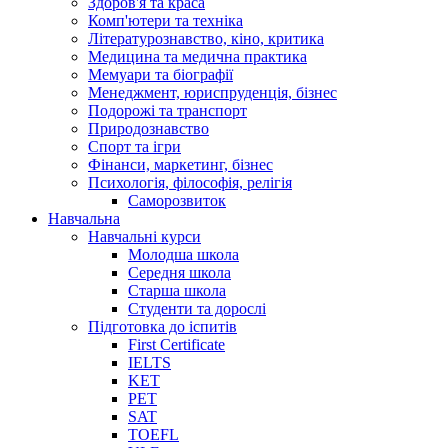
Здоров'я та краса
Комп'ютери та техніка
Літературознавство, кіно, критика
Медицина та медична практика
Мемуари та біографії
Менеджмент, юриспруденція, бізнес
Подорожі та транспорт
Природознавство
Спорт та ігри
Фінанси, маркетинг, бізнес
Психологія, філософія, релігія
Саморозвиток
Навчальна
Навчальні курси
Молодша школа
Середня школа
Старша школа
Студенти та дорослі
Підготовка до іспитів
First Certificate
IELTS
KET
PET
SAT
TOEFL