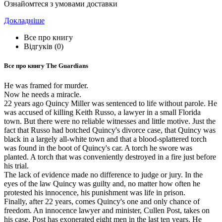
Ознайомтеся з умовами доставки
Докладніше
Все про книгу
Відгуків (0)
Все про книгу
The Guardians
He was framed for murder.
Now he needs a miracle.
22 years ago Quincy Miller was sentenced to life without parole. He
was accused of killing Keith Russo, a lawyer in a small Florida
town. But there were no reliable witnesses and little motive. Just the
fact that Russo had botched Quincy's divorce case, that Quincy was
black in a largely all-white town and that a blood-splattered torch
was found in the boot of Quincy's car. A torch he swore was
planted. A torch that was conveniently destroyed in a fire just before
his trial.
The lack of evidence made no difference to judge or jury. In the
eyes of the law Quincy was guilty and, no matter how often he
protested his innocence, his punishment was life in prison.
Finally, after 22 years, comes Quincy's one and only chance of
freedom. An innocence lawyer and minister, Cullen Post, takes on
his case. Post has exonerated eight men in the last ten years. He