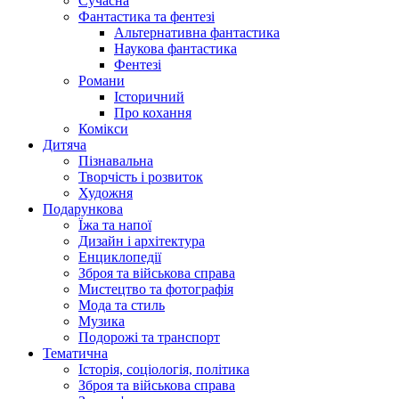
Сучасна
Фантастика та фентезі
Альтернативна фантастика
Наукова фантастика
Фентезі
Романи
Історичний
Про кохання
Комікси
Дитяча
Пізнавальна
Творчість і розвиток
Художня
Подарункова
Їжа та напої
Дизайн і архітектура
Енциклопедії
Зброя та військова справа
Мистецтво та фотографія
Мода та стиль
Музика
Подорожі та транспорт
Тематична
Історія, соціологія, політика
Зброя та військова справа