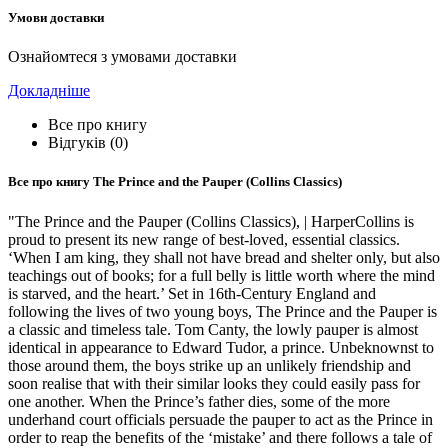
Умови доставки
Ознайомтеся з умовами доставки
Докладніше
Все про книгу
Відгуків (0)
Все про книгу
The Prince and the Pauper (Collins Classics)
"The Prince and the Pauper (Collins Classics), | HarperCollins is
proud to present its new range of best-loved, essential classics.
‘When I am king, they shall not have bread and shelter only, but also
teachings out of books; for a full belly is little worth where the mind
is starved, and the heart.’ Set in 16th-Century England and
following the lives of two young boys, The Prince and the Pauper is
a classic and timeless tale. Tom Canty, the lowly pauper is almost
identical in appearance to Edward Tudor, a prince. Unbeknownst to
those around them, the boys strike up an unlikely friendship and
soon realise that with their similar looks they could easily pass for
one another. When the Prince’s father dies, some of the more
underhand court officials persuade the pauper to act as the Prince in
order to reap the benefits of the ‘mistake’ and there follows a tale of