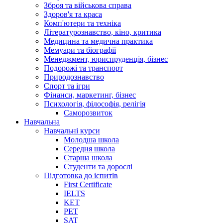
Зброя та військова справа
Здоров'я та краса
Комп'ютери та техніка
Літературознавство, кіно, критика
Медицина та медична практика
Мемуари та біографії
Менеджмент, юриспруденція, бізнес
Подорожі та транспорт
Природознавство
Спорт та ігри
Фінанси, маркетинг, бізнес
Психологія, філософія, релігія
Саморозвиток
Навчальна
Навчальні курси
Молодша школа
Середня школа
Старша школа
Студенти та дорослі
Підготовка до іспитів
First Certificate
IELTS
KET
PET
SAT