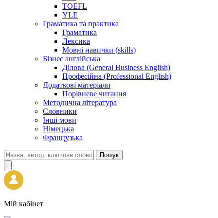
TOEFL
YLE
Граматика та практика
Граматика
Лексика
Мовні навички (skills)
Бізнес англійська
Ділова (General Business English)
Професійна (Professional English)
Додаткові матеріали
Порівневе читання
Методична література
Словники
Інші мови
Німецька
Французька
Пошук
Мій кабінет