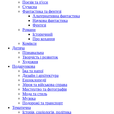
Поезія та п'єси
Сучасна
Фантастика та фентезі
Альтернативна фантастика
Наукова фантастика
Фентезі
Романи
Історичний
Про кохання
Комікси
Дитяча
Пізнавальна
Творчість і розвиток
Художня
Подарункова
Їжа та напої
Дизайн і архітектура
Енциклопедії
Зброя та військова справа
Мистецтво та фотографія
Мода та стиль
Музика
Подорожі та транспорт
Тематична
Історія, соціологія, політика