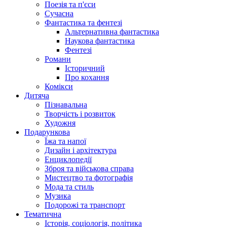
Поезія та п'єси
Сучасна
Фантастика та фентезі
Альтернативна фантастика
Наукова фантастика
Фентезі
Романи
Історичний
Про кохання
Комікси
Дитяча
Пізнавальна
Творчість і розвиток
Художня
Подарункова
Їжа та напої
Дизайн і архітектура
Енциклопедії
Зброя та військова справа
Мистецтво та фотографія
Мода та стиль
Музика
Подорожі та транспорт
Тематична
Історія, соціологія, політика