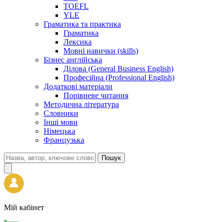
TOEFL
YLE
Граматика та практика
Граматика
Лексика
Мовні навички (skills)
Бізнес англійська
Ділова (General Business English)
Професійна (Professional English)
Додаткові матеріали
Порівневе читання
Методична література
Словники
Інші мови
Німецька
Французька
Пошук
Мій кабінет