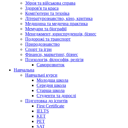
Зброя та військова справа
Здоров'я та краса
Комп'ютери та техніка
Літературознавство, кіно, критика
Медицина та медична практика
Мемуари та біографії
Менеджмент, юриспруденція, бізнес
Подорожі та транспорт
Природознавство
Спорт та ігри
Фінанси, маркетинг, бізнес
Психологія, філософія, релігія
Саморозвиток
Навчальна
Навчальні курси
Молодша школа
Середня школа
Старша школа
Студенти та дорослі
Підготовка до іспитів
First Certificate
IELTS
KET
PET
SAT