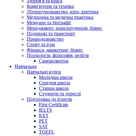
Здоров'я та краса
Комп'ютери та техніка
Літературознавство, кіно, критика
Медицина та медична практика
Мемуари та біографії
Менеджмент, юриспруденція, бізнес
Подорожі та транспорт
Природознавство
Спорт та ігри
Фінанси, маркетинг, бізнес
Психологія, філософія, релігія
Саморозвиток
Навчальна
Навчальні курси
Молодша школа
Середня школа
Старша школа
Студенти та дорослі
Підготовка до іспитів
First Certificate
IELTS
KET
PET
SAT
TOEFL