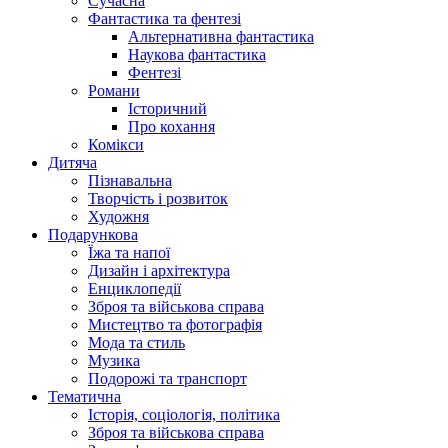
Сучасна
Фантастика та фентезі
Альтернативна фантастика
Наукова фантастика
Фентезі
Романи
Історичний
Про кохання
Комікси
Дитяча
Пізнавальна
Творчість і розвиток
Художня
Подарункова
Їжа та напої
Дизайн і архітектура
Енциклопедії
Зброя та військова справа
Мистецтво та фотографія
Мода та стиль
Музика
Подорожі та транспорт
Тематична
Історія, соціологія, політика
Зброя та військова справа