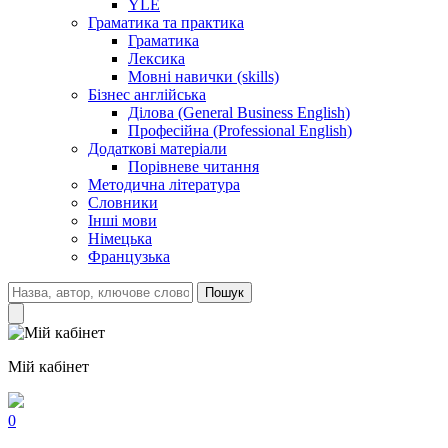
YLE
Граматика та практика
Граматика
Лексика
Мовні навички (skills)
Бізнес англійська
Ділова (General Business English)
Професійна (Professional English)
Додаткові матеріали
Порівневе читання
Методична література
Словники
Інші мови
Німецька
Французька
Пошук
Мій кабінет
0