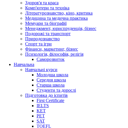
Здоров'я та краса
Комп'ютери та техніка
Літературознавство, кіно, критика
Медицина та медична практика
Мемуари та біографії
Менеджмент, юриспруденція, бізнес
Подорожі та транспорт
Природознавство
Спорт та ігри
Фінанси, маркетинг, бізнес
Психологія, філософія, релігія
Саморозвиток
Навчальна
Навчальні курси
Молодша школа
Середня школа
Старша школа
Студенти та дорослі
Підготовка до іспитів
First Certificate
IELTS
KET
PET
SAT
TOEFL