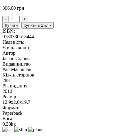
306.00
грн
Купити
Купити в 1 клік
ISBN:
9780330518444
Наявність:
Є в наявності
Автор
Jackie Collins
Видавництво
Pan Macmillan
Кіл-ть сторінок
288
Рік видання
2010
Розмір
12.9x2.6x19.7
Формат
Paperback
Вага
0.38kg