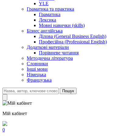
YLE
Граматика та практика
Граматика
Лексика
Мовні навички (skills)
Бізнес англійська
Ділова (General Business English)
Професійна (Professional English)
Додаткові матеріали
Порівневе читання
Методична література
Словники
Інші мови
Німецька
Французька
Пошук
Мій кабінет
0