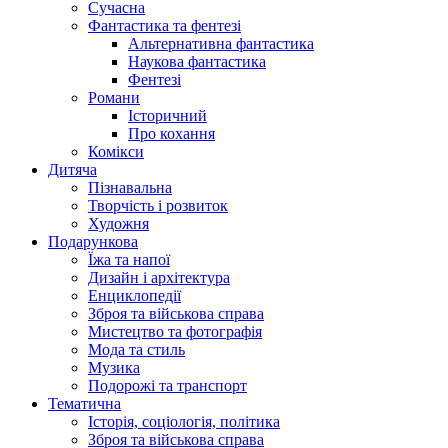
Сучасна
Фантастика та фентезі
Альтернативна фантастика
Наукова фантастика
Фентезі
Романи
Історичний
Про кохання
Комікси
Дитяча
Пізнавальна
Творчість і розвиток
Художня
Подарункова
Їжа та напої
Дизайн і архітектура
Енциклопедії
Зброя та військова справа
Мистецтво та фотографія
Мода та стиль
Музика
Подорожі та транспорт
Тематична
Історія, соціологія, політика
Зброя та військова справа