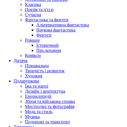
Класика
Поезія та п'єси
Сучасна
Фантастика та фентезі
Альтернативна фантастика
Наукова фантастика
Фентезі
Романи
Історичний
Про кохання
Комікси
Дитяча
Пізнавальна
Творчість і розвиток
Художня
Подарункова
Їжа та напої
Дизайн і архітектура
Енциклопедії
Зброя та військова справа
Мистецтво та фотографія
Мода та стиль
Музика
Подорожі та транспорт
Тематична