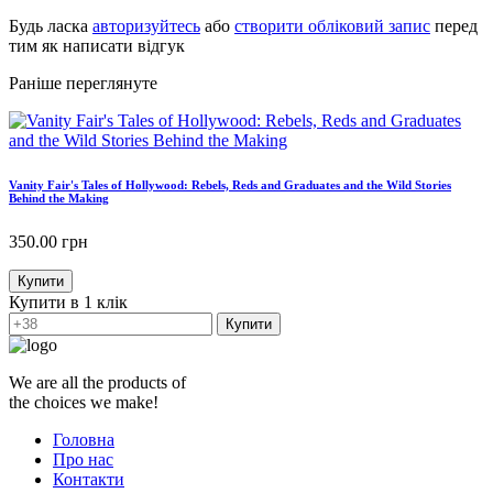
Будь ласка
авторизуйтесь
або
створити обліковий запис
перед
тим як написати відгук
Раніше переглянуте
Vanity Fair's Tales of Hollywood: Rebels, Reds and Graduates and the Wild Stories
Behind the Making
350.00
грн
Купити
Купити в 1 клік
Купити
We are all the products of
the choices we make!
Головна
Про нас
Контакти