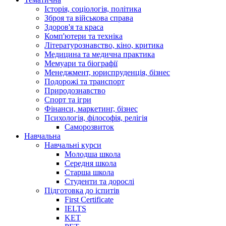
Історія, соціологія, політика
Зброя та військова справа
Здоров'я та краса
Комп'ютери та техніка
Літературознавство, кіно, критика
Медицина та медична практика
Мемуари та біографії
Менеджмент, юриспруденція, бізнес
Подорожі та транспорт
Природознавство
Спорт та ігри
Фінанси, маркетинг, бізнес
Психологія, філософія, релігія
Саморозвиток
Навчальна
Навчальні курси
Молодша школа
Середня школа
Старша школа
Студенти та дорослі
Підготовка до іспитів
First Certificate
IELTS
KET