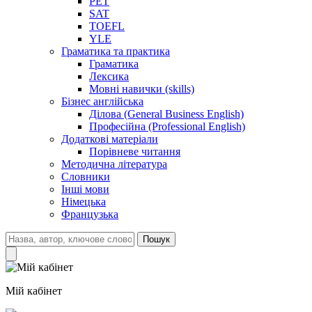
PET
SAT
TOEFL
YLE
Граматика та практика
Граматика
Лексика
Мовні навички (skills)
Бізнес англійська
Ділова (General Business English)
Професійна (Professional English)
Додаткові матеріали
Порівневе читання
Методична література
Словники
Інші мови
Німецька
Французька
Пошук
Мій кабінет