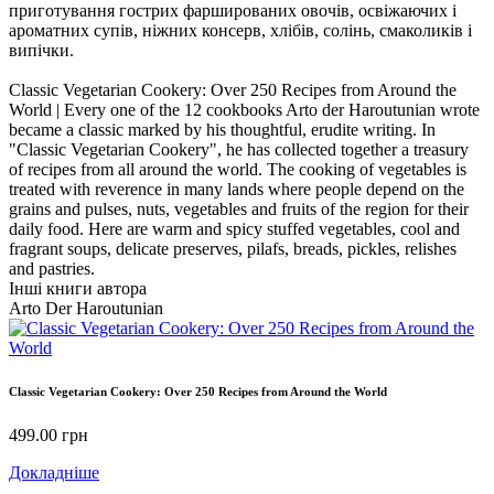
приготування гострих фаршированих овочів, освіжаючих і
ароматних супів, ніжних консерв, хлібів, солінь, смаколиків і
випічки.
Classic Vegetarian Cookery: Over 250 Recipes from Around the
World | Every one of the 12 cookbooks Arto der Haroutunian wrote
became a classic marked by his thoughtful, erudite writing. In
"Classic Vegetarian Cookery", he has collected together a treasury
of recipes from all around the world. The cooking of vegetables is
treated with reverence in many lands where people depend on the
grains and pulses, nuts, vegetables and fruits of the region for their
daily food. Here are warm and spicy stuffed vegetables, cool and
fragrant soups, delicate preserves, pilafs, breads, pickles, relishes
and pastries.
Інші книги автора
Arto Der Haroutunian
Classic Vegetarian Cookery: Over 250 Recipes from Around the World
499.00
грн
Докладніше