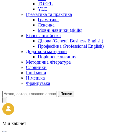
TOEFL
YLE
Граматика та практика
Граматика
Лексика
Мовні навички (skills)
Бізнес англійська
Ділова (General Business English)
Професійна (Professional English)
Додаткові матеріали
Порівневе читання
Методична література
Словники
Інші мови
Німецька
Французька
Пошук
Мій кабінет