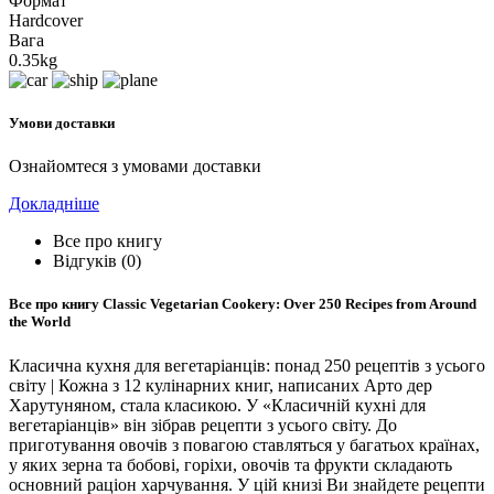
Формат
Hardcover
Вага
0.35kg
Умови доставки
Ознайомтеся з умовами доставки
Докладніше
Все про книгу
Відгуків (0)
Все про книгу
Classic Vegetarian Cookery: Over 250 Recipes from Around
the World
Класична кухня для вегетаріанців: понад 250 рецептів з усього
світу | Кожна з 12 кулінарних книг, написаних Арто дер
Харутуняном, стала класикою. У «Класичній кухні для
вегетаріанців» він зібрав рецепти з усього світу. До
приготування овочів з повагою ставляться у багатьох країнах,
у яких зерна та бобові, горіхи, овочів та фрукти складають
основний раціон харчування. У цій книзі Ви знайдете рецепти