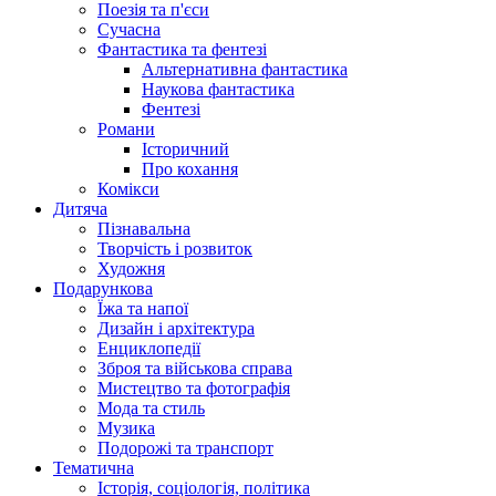
Поезія та п'єси
Сучасна
Фантастика та фентезі
Альтернативна фантастика
Наукова фантастика
Фентезі
Романи
Історичний
Про кохання
Комікси
Дитяча
Пізнавальна
Творчість і розвиток
Художня
Подарункова
Їжа та напої
Дизайн і архітектура
Енциклопедії
Зброя та військова справа
Мистецтво та фотографія
Мода та стиль
Музика
Подорожі та транспорт
Тематична
Історія, соціологія, політика