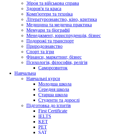
Зброя та військова справа
Здоров'я та краса
Комп'ютери та техніка
Літературознавство, кіно, критика
Медицина та медична практика
Мемуари та біографії
Менеджмент, юриспруденція, бізнес
Подорожі та транспорт
Природознавство
Спорт та ігри
Фінанси, маркетинг, бізнес
Психологія, філософія, релігія
Саморозвиток
Навчальна
Навчальні курси
Молодша школа
Середня школа
Старша школа
Студенти та дорослі
Підготовка до іспитів
First Certificate
IELTS
KET
PET
SAT