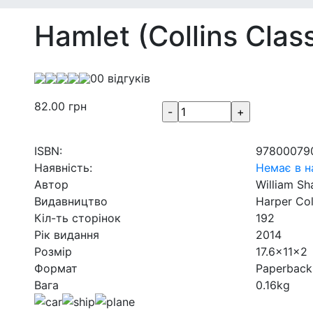
Hamlet (Collins Class
0
0 відгуків
82.00
грн
ISBN:
97800079
Наявність:
Немає в н
Автор
William Sh
Видавництво
Harper Col
Кіл-ть сторінок
192
Рік видання
2014
Розмір
17.6x11x2
Формат
Paperback
Вага
0.16kg