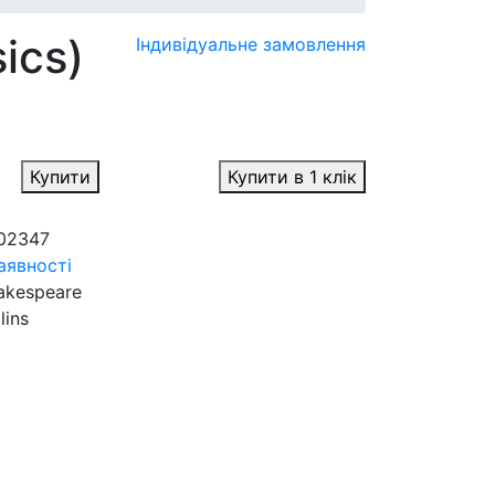
ics)
Індивідуальне замовлення
Купити
Купити в 1 клік
02347
аявності
akespeare
lins