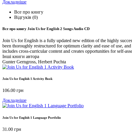
Докладніше
Все про книгу
Відгуків (0)
Все про книгу
Join Us for English 2 Songs Audio CD
Join Us for English is a fully updated new edition of the highly succe
been thoroughly restructured for optimum clarity and ease of use, an
includes cross-curricular content and creates opportunities for self-as
Інші книги автора
Gunter Gerngross, Herbert Puchta
Join Us for English 1 Activity Book
106.00
грн
Докладніше
Join Us for English 1 Language Portfolio
31.00
грн