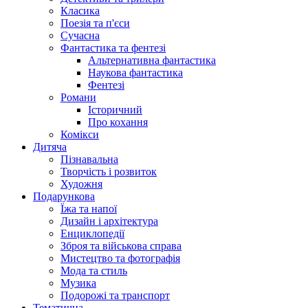
Класика
Поезія та п'єси
Сучасна
Фантастика та фентезі
Альтернативна фантастика
Наукова фантастика
Фентезі
Романи
Історичний
Про кохання
Комікси
Дитяча
Пізнавальна
Творчість і розвиток
Художня
Подарункова
Їжа та напої
Дизайн і архітектура
Енциклопедії
Зброя та військова справа
Мистецтво та фотографія
Мода та стиль
Музика
Подорожі та транспорт
Тематична