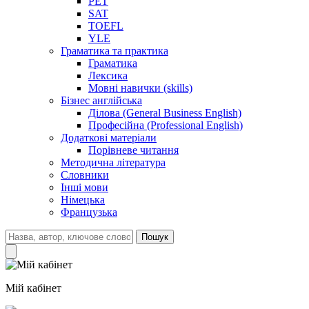
PET
SAT
TOEFL
YLE
Граматика та практика
Граматика
Лексика
Мовні навички (skills)
Бізнес англійська
Ділова (General Business English)
Професійна (Professional English)
Додаткові матеріали
Порівневе читання
Методична література
Словники
Інші мови
Німецька
Французька
Пошук
Мій кабінет