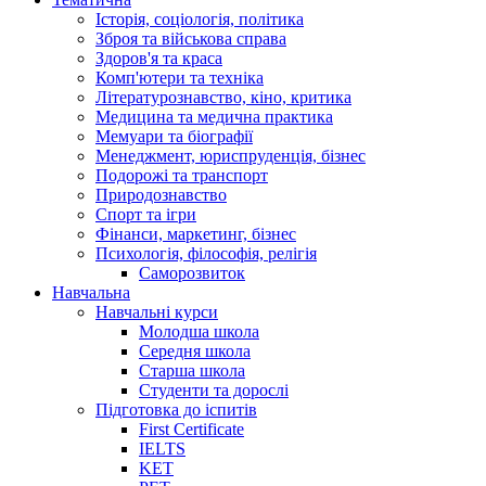
Історія, соціологія, політика
Зброя та військова справа
Здоров'я та краса
Комп'ютери та техніка
Літературознавство, кіно, критика
Медицина та медична практика
Мемуари та біографії
Менеджмент, юриспруденція, бізнес
Подорожі та транспорт
Природознавство
Спорт та ігри
Фінанси, маркетинг, бізнес
Психологія, філософія, релігія
Саморозвиток
Навчальна
Навчальні курси
Молодша школа
Середня школа
Старша школа
Студенти та дорослі
Підготовка до іспитів
First Certificate
IELTS
KET