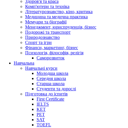
Здоров'я та краса
Комп'ютери та техніка
Літературознавство, кіно, критика
Медицина та медична практика
Мемуари та біографії
Менеджмент, юриспруденція, бізнес
Подорожі та транспорт
Природознавство
Спорт та ігри
Фінанси, маркетинг, бізнес
Психологія, філософія, релігія
Саморозвиток
Навчальна
Навчальні курси
Молодша школа
Середня школа
Старша школа
Студенти та дорослі
Підготовка до іспитів
First Certificate
IELTS
KET
PET
SAT
TOEFL