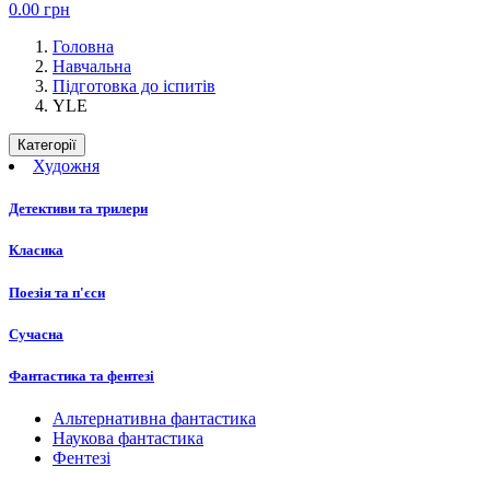
0.00
грн
Головна
Навчальна
Підготовка до іспитів
YLE
Категорії
Художня
Детективи та трилери
Класика
Поезія та п'єси
Сучасна
Фантастика та фентезі
Альтернативна фантастика
Наукова фантастика
Фентезі