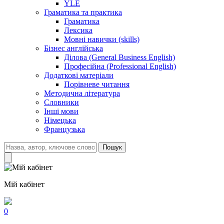
YLE
Граматика та практика
Граматика
Лексика
Мовні навички (skills)
Бізнес англійська
Ділова (General Business English)
Професійна (Professional English)
Додаткові матеріали
Порівневе читання
Методична література
Словники
Інші мови
Німецька
Французька
Пошук
Мій кабінет
0