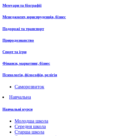
Мемуари та біографії
Менеджмент, юриспруденція, бізнес
Подорожі та транспорт
Природознавство
Спорт та ігри
Фінанси, маркетинг, бізнес
Психологія, філософія, релігія
Саморозвиток
Навчальна
Навчальні курси
Молодша школа
Середня школа
Старша школа