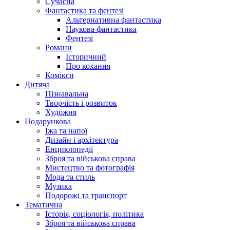
Сучасна
Фантастика та фентезі
Альтернативна фантастика
Наукова фантастика
Фентезі
Романи
Історичний
Про кохання
Комікси
Дитяча
Пізнавальна
Творчість і розвиток
Художня
Подарункова
Їжа та напої
Дизайн і архітектура
Енциклопедії
Зброя та військова справа
Мистецтво та фотографія
Мода та стиль
Музика
Подорожі та транспорт
Тематична
Історія, соціологія, політика
Зброя та військова справа