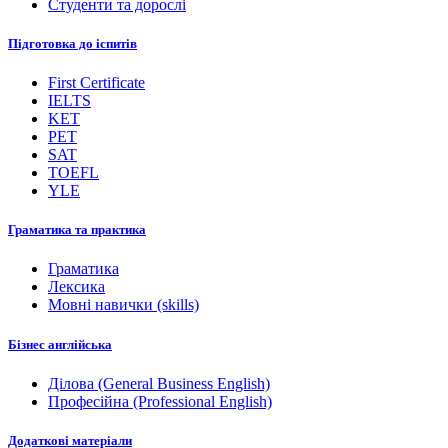
Студенти та дорослі
Підготовка до іспитів
First Certificate
IELTS
KET
PET
SAT
TOEFL
YLE
Граматика та практика
Граматика
Лексика
Мовні навички (skills)
Бізнес англійська
Ділова (General Business English)
Професійна (Professional English)
Додаткові матеріали