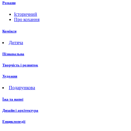
Романи
Історичний
Про кохання
Комікси
Дитяча
Пізнавальна
Творчість і розвиток
Художня
Подарункова
Їжа та напої
Дизайн і архітектура
Енциклопедії