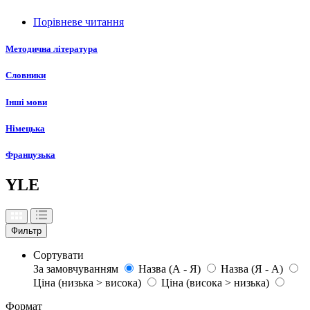
Порівневе читання
Методична література
Словники
Інші мови
Німецька
Французька
YLE
Фильтр
Сортувати
За замовчуванням
Назва (А - Я)
Назва (Я - А)
Ціна (низька > висока)
Ціна (висока > низька)
Формат