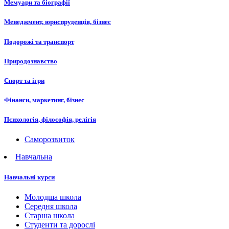
Мемуари та біографії
Менеджмент, юриспруденція, бізнес
Подорожі та транспорт
Природознавство
Спорт та ігри
Фінанси, маркетинг, бізнес
Психологія, філософія, релігія
Саморозвиток
Навчальна
Навчальні курси
Молодша школа
Середня школа
Старша школа
Студенти та дорослі