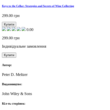
Keys to the Cellar: Strategies and Secrets of Wine Collecting
299.00
грн
Купити
0.00
299.00
грн
Індивідуальне замовлення
Купити
Автор:
Peter D. Meltzer
Видавництво:
John Wiley & Sons
Кіл-ть сторінок: