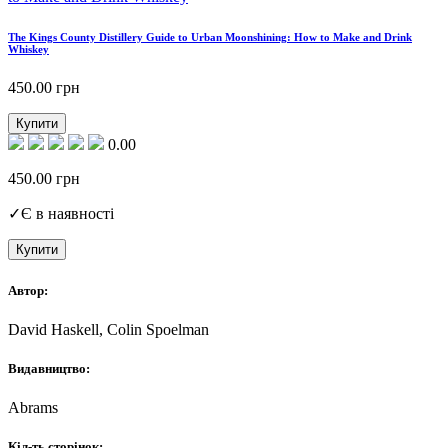
The Kings County Distillery Guide to Urban Moonshining: How to Make and Drink
Whiskey
450.00
грн
Купити
0.00
450.00
грн
✓
Є в наявності
Купити
Автор:
David Haskell, Colin Spoelman
Видавництво:
Abrams
Кіл-ть сторінок: