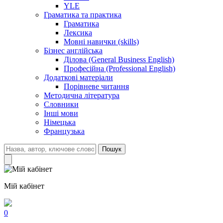
YLE
Граматика та практика
Граматика
Лексика
Мовні навички (skills)
Бізнес англійська
Ділова (General Business English)
Професійна (Professional English)
Додаткові матеріали
Порівневе читання
Методична література
Словники
Інші мови
Німецька
Французька
Пошук
Мій кабінет
0