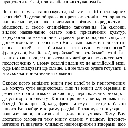
працювати в сфері, пов’язаній з приготуванням їжі.
Чи хтось намагався порахувати, скільки в світі є кулінарних
рецептів? Людство збирало їх протягом століть. Утворились
національні кухні, що притаманні різним народностям, і
місцевості зі своєю специфікою харчування. На сьогодні
видано надзвичайно багато книг, присвячених культурі
харчування та екзотичним стравам різних народів світу. За
допомогою книг з рецептами Ви завжди зможете пригостити
своїх гостей та близьких стравами мексиканської,
французької, італійської, корейської чи китайської кухні. Їжа
різних країн, процес приготування якої детально описується в
представлених у цьому розділі виданнях на англійській мові,
буде Вам смакувати ще більше. Ви не тільки будете готувати, а
й засвоювати нові знання та вміння.
Окремо варто виділити книги про напої та їх приготування.
Це можуть бути енциклопедії, гіди та книги для барменів із
рецептами англійською мовою від першокласних знавців і
дегустаторів продукту. Книги про віскі, вина, коньяки та
бренді або ж про чай, каву, фреші та смузі – все це та багато
іншого Ви знайдете в цьому розділі. Також дуже популярні в
наш час напої, виготовлені в домашніх умовах. Тому, Вам
достатньо замовити таку книгу онлайн у нашому інтернет-
магазині та дивувати близьких неймовірними витворами, щоб