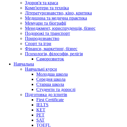
Здоров'я та краса
Комп'ютери та техніка
Літературознавство, кіно, критика
Медицина та медична практика
Мемуари та біографії
Менеджмент, юриспруденція, бізнес
Подорожі та транспорт
Природознавство
Спорт та ігри
Фінанси, маркетинг, бізнес
Психологія, філософія, релігія
Саморозвиток
Навчальна
Навчальні курси
Молодша школа
Середня школа
Старша школа
Студенти та дорослі
Підготовка до іспитів
First Certificate
IELTS
KET
PET
SAT
TOEFL