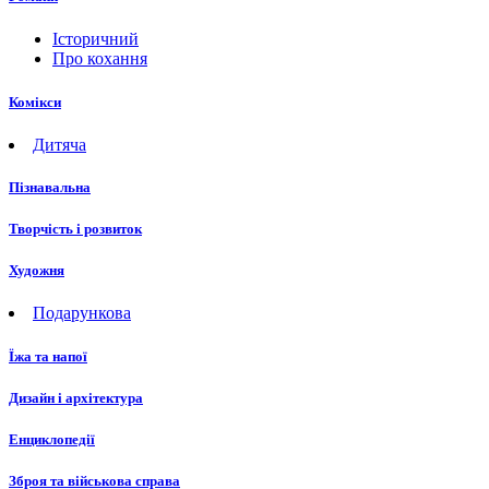
Історичний
Про кохання
Комікси
Дитяча
Пізнавальна
Творчість і розвиток
Художня
Подарункова
Їжа та напої
Дизайн і архітектура
Енциклопедії
Зброя та військова справа