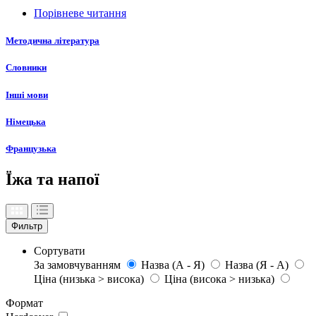
Порівневе читання
Методична література
Словники
Інші мови
Німецька
Французька
Їжа та напої
Фильтр
Сортувати
За замовчуванням
Назва (А - Я)
Назва (Я - А)
Ціна (низька > висока)
Ціна (висока > низька)
Формат