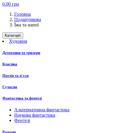
0.00
грн
Головна
Подарункова
Їжа та напої
Категорії
Художня
Детективи та трилери
Класика
Поезія та п'єси
Сучасна
Фантастика та фентезі
Альтернативна фантастика
Наукова фантастика
Фентезі
Романи