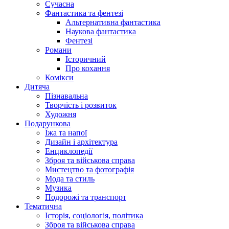
Сучасна
Фантастика та фентезі
Альтернативна фантастика
Наукова фантастика
Фентезі
Романи
Історичний
Про кохання
Комікси
Дитяча
Пізнавальна
Творчість і розвиток
Художня
Подарункова
Їжа та напої
Дизайн і архітектура
Енциклопедії
Зброя та військова справа
Мистецтво та фотографія
Мода та стиль
Музика
Подорожі та транспорт
Тематична
Історія, соціологія, політика
Зброя та військова справа