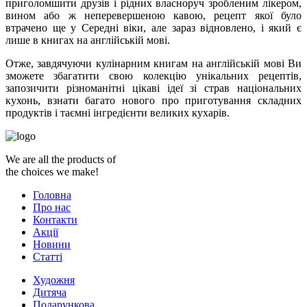
приголомшити друзів і рідних власноруч зробленим лікером,
вином або ж неперевершеною кавою, рецепт якої було
втрачено ще у Середні віки, але зараз відновлено, і який є
лише в книгах на англійській мові.
Отже, завдячуючи кулінарним книгам на англійській мові Ви
зможете збагатити свою колекцію унікальних рецептів,
запозичити різноманітні цікаві ідеї зі страв національних
кухонь, взнати багато нового про приготування складних
продуктів і таємні інгредієнти великих кухарів.
We are all the products of
the choices we make!
Головна
Про нас
Контакти
Акції
Новини
Статті
Художня
Дитяча
Подарункова