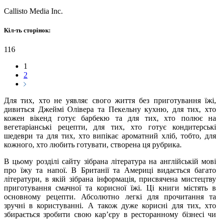
Callisto Media Inc.
Кіл-ть сторінок:
116
1
2
Для тих, хто не уявляє свого життя без приготування їжі,
дивиться Джеймі Олівера та Пекельну кухню, для тих, хто
кожен вікенд готує барбекю та для тих, хто полює на
вегетаріанські рецепти, для тих, хто готує кондитерські
шедеври та для тих, хто випікає ароматний хліб, тобто, для
кожного, хто любить готувати, створена ця рубрика.
В цьому розділі сайту зібрана література на англійській мові
про їжу та напої. В Британії та Америці видається багато
літератури, в якій зібрана інформація, присвячена мистецтву
приготування смачної та корисної їжі. Ці книги містять в
основному рецепти. Абсолютно легкі для прочитання та
зручні в користуванні. А також дуже корисні для тих, хто
збирається зробити свою кар’єру в ресторанному бізнесі чи