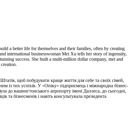
d a better life for themselves and their families, often by creating
d international businesswoman Mei Xu tells her story of ingenuity,
tunning success. She built a multi-million dollar company, met and
creation.
татів, щоб побудувати краще життя для себе та своїх сімей,
ним із тих успіхів. У «Опіку» підприємець і міжнародна бізнес-
була до вашингтонського аеропорту імені Даллеса, до сьогодні,
ів та бізнесменів і навіть консультувала президента