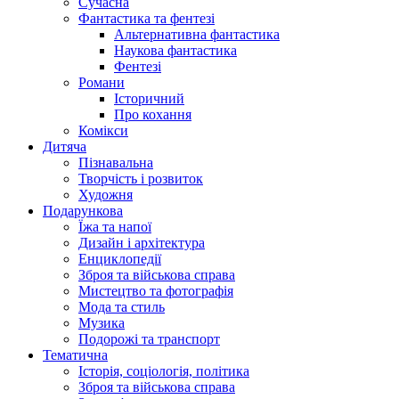
Сучасна
Фантастика та фентезі
Альтернативна фантастика
Наукова фантастика
Фентезі
Романи
Історичний
Про кохання
Комікси
Дитяча
Пізнавальна
Творчість і розвиток
Художня
Подарункова
Їжа та напої
Дизайн і архітектура
Енциклопедії
Зброя та військова справа
Мистецтво та фотографія
Мода та стиль
Музика
Подорожі та транспорт
Тематична
Історія, соціологія, політика
Зброя та військова справа