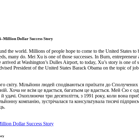
i–Million Dollar Success Story
the world. Millions of people hope to come to the United States to buil
, many do. Mei Xu is one of those successes. In Burn, entrepreneur an
rrived at Washington’s Dulles Airport, to today, Xu’s story is one of s
vised President of the United States Barack Obama on the topic of job 
го світу. Мільйони людей сподіваються приїхати до Сполучених Ш
ій. Хоча не всім це вдається, багатьом це вдається. Мей Сю є од
 й удачі. Охоплюючи три десятиліття, з 1991 року, коли вона при
йонну компанію, зустрічалася та консультувала тисячі підприємц
ць.
ory