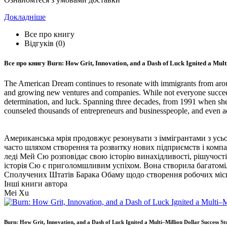
Докладніше
Все про книгу
Відгуків (0)
Все про книгу
Burn: How Grit, Innovation, and a Dash of Luck Ignited a Mult
The American Dream continues to resonate with immigrants from around 
and growing new ventures and companies. While not everyone succeeds
determination, and luck. Spanning three decades, from 1991 when she a
counseled thousands of entrepreneurs and businesspeople, and even ad
Американська мрія продовжує резонувати з іммігрантами з усьо
часто шляхом створення та розвитку нових підприємств і компан
леді Мей Сю розповідає свою історію винахідливості, рішучості
історія Сю є приголомшливим успіхом. Вона створила багатоміль
Сполучених Штатів Барака Обаму щодо створення робочих міс
Інші книги автора
Mei Xu
Burn: How Grit, Innovation, and a Dash of Luck Ignited a Multi–Million Dollar Success St