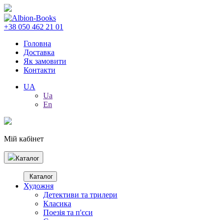
+38 050 462 21 01
Головна
Доставка
Як замовити
Контакти
UA
Ua
En
Мій кабінет
Каталог
Каталог
Художня
Детективи та трилери
Класика
Поезія та п'єси