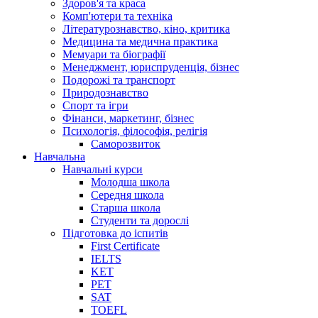
Здоров'я та краса
Комп'ютери та техніка
Літературознавство, кіно, критика
Медицина та медична практика
Мемуари та біографії
Менеджмент, юриспруденція, бізнес
Подорожі та транспорт
Природознавство
Спорт та ігри
Фінанси, маркетинг, бізнес
Психологія, філософія, релігія
Саморозвиток
Навчальна
Навчальні курси
Молодша школа
Середня школа
Старша школа
Студенти та дорослі
Підготовка до іспитів
First Certificate
IELTS
KET
PET
SAT
TOEFL