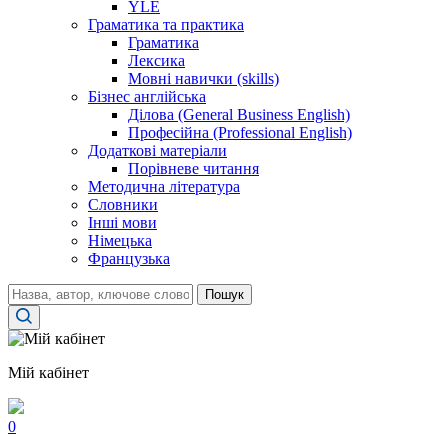
YLE
Граматика та практика
Граматика
Лексика
Мовні навички (skills)
Бізнес англійська
Ділова (General Business English)
Професійна (Professional English)
Додаткові матеріали
Порівневе читання
Методична література
Словники
Інші мови
Німецька
Французька
Пошук
Мій кабінет
0