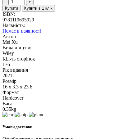
Купити
Купити в 1 клік
ISBN:
9781119695929
Наявність:
Немає в наявності
Автор
Mei Xu
Видавництво
Wiley
Кіл-ть сторінок
176
Рік видання
2021
Розмір
16 x 3.3 x 23.6
Формат
Hardcover
Вага
0.35kg
Умови доставки
Ознайомтеся з умовами доставки