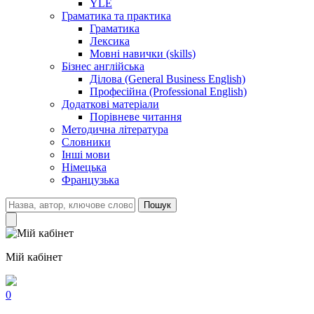
YLE
Граматика та практика
Граматика
Лексика
Мовні навички (skills)
Бізнес англійська
Ділова (General Business English)
Професійна (Professional English)
Додаткові матеріали
Порівневе читання
Методична література
Словники
Інші мови
Німецька
Французька
Пошук
Мій кабінет
0