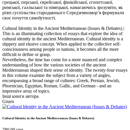
грецької, перської, єврейської, фінікійської, єгипетської,
римської, галльської та німецької, намагаючись зрозуміти, як
різні суспільства стародавнього Середземномор’я формували
своє почуття самобутності.
Cultural Identity in the Ancient Mediterranean (Issues & Debates) |
This is an illuminating collection of essays that explore the idea of
cultural identity in the ancient Mediterranean. Cultural identity is a
slippery and elusive concept. When applied to the collective self-
consciousness among people or nations, it becomes all the more
difficult to define or grasp.
Nevertheless, the time has come for a more nuanced and complex
understanding of how the various societies of the ancient
Mediterranean shaped their sense of identity. The twenty-four essays
in this volume examine the subject from a variety of angles,
encompassing a broad range of cultures: Greek, Persian, Jewish,
Phoenician, Egyptian, Roman, Gallic, and German - and an
impressive array of topics.
Інші книги автора
Gruen
Cultural Identity in the Ancient Mediterranean (Issues & Debates)
780.00
грн