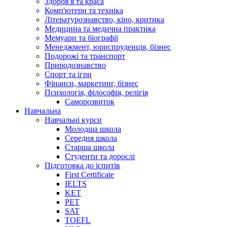
Здоров'я та краса
Комп'ютери та техніка
Літературознавство, кіно, критика
Медицина та медична практика
Мемуари та біографії
Менеджмент, юриспруденція, бізнес
Подорожі та транспорт
Природознавство
Спорт та ігри
Фінанси, маркетинг, бізнес
Психологія, філософія, релігія
Саморозвиток
Навчальна
Навчальні курси
Молодша школа
Середня школа
Старша школа
Студенти та дорослі
Підготовка до іспитів
First Certificate
IELTS
KET
PET
SAT
TOEFL