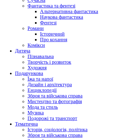
Сучасна
Фантастика та фентезі
Альтернативна фантастика
Наукова фантастика
Фентезі
Романи
Історичний
Про кохання
Комікси
Дитяча
Пізнавальна
Творчість і розвиток
Художня
Подарункова
Їжа та напої
Дизайн і архітектура
Енциклопедії
Зброя та військова справа
Мистецтво та фотографія
Мода та стиль
Музика
Подорожі та транспорт
Тематична
Історія, соціологія, політика
Зброя та військова справа