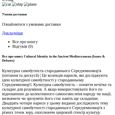
Умови доставки
Ознайомтеся з умовами доставки
Докладніше
Все про книгу
Відгуків (0)
Все про книгу
Cultural Identity in the Ancient Mediterranean (Issues &
Debates)
Культурна самобутність стародавнього Середземномор'я
(питання та дискусії) | Це колекція нарисів, які досліджують
ідею культурної самобутності у стародавньому
Середземномор'ї. Культурна самобутність – поняття нечітке та
складне для розуміння. А якщо використовувати його по
відношенню до колективного самоосмисленя народу чи нації,
визначити чи зрозуміти його стає навіть ще складніше.
Двадцять чотири нариси у цьому виданні досліджують тему
культурної самобутності стародавнього Середземномор'я з
різних точок зору, охоплюючи широкий спектр культур: