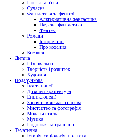
Поезія та п'єси
Сучасна
Фантастика та фентезі
Альтернативна фантастика
Наукова фантастика
Фентезі
Романи
Історичний
Про кохання
Комікси
Дитяча
Пізнавальна
Творчість і розвиток
Художня
Подарункова
Їжа та напої
Дизайн і архітектура
Енциклопедії
Зброя та військова справа
Мистецтво та фотографія
Мода та стиль
Музика
Подорожі та транспорт
Тематична
Історія, соціологія, політика