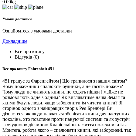
0.00kg
Умови доставки
Ознайомтеся з умовами доставки
Докладніше
Все про книгу
Відгуків (0)
Все про книгу
Fahrenheit 451
451 градус за Фаренгейтом | Що трапилося з нашим світом?
Чому пожежники спалюють будинки, а не гасять пожежі?
Чому люди не читають книги, не ходять пішки і майже не
розмовляють одне з одним? Як виглядатиме наша Земля та
якими будуть люди, якщо заборонити їм читати книги? Зі
сторінок одного з найкращих творів Рея Бредбері Ви
дізнаєтеся, як люди навчаться зберігати книги для наступних
поколінь, хто повстане проти пануючої системи та як зустріч
із «чудною» дівчиною Кларіс змінить життя пожежника Ґая
Монтеґа, робота якого – спалювати книги, які заборонені, так
як являються джерелом усіх розбратів і нещасть…