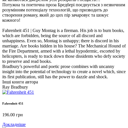
Потужна та поетична проза Бредбері поєднується з незвичним
розумінням потенціалу технологій, що призводить до
створення роману, який до цих пір зачаровує та шокує
кожного!
Fahrenheit 451 | Guy Montag is a fireman. His job is to burn books,
which are forbidden, being the source of all discord and
unhappiness. Even so, Montag is unhappy; there is discord in his
marriage. Are books hidden in his house? The Mechanical Hound of
the Fire Department, armed with a lethal hypodermic, escorted by
helicopters, is ready to track down those dissidents who defy society
to preserve and read books.
Bradbury’s powerful and poetic prose combines with uncanny
insight into the potential of technology to create a novel which, since
its first publication, still has the power to dazzle and shock.
Інші книги автора
Ray Bradbury
Fahrenheit 451
196.00
грн
Докладніше