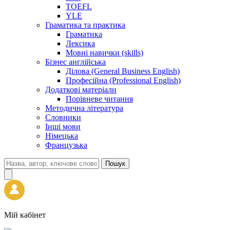
TOEFL
YLE
Граматика та практика
Граматика
Лексика
Мовні навички (skills)
Бізнес англійська
Ділова (General Business English)
Професійна (Professional English)
Додаткові матеріали
Порівневе читання
Методична література
Словники
Інші мови
Німецька
Французька
Пошук
Мій кабінет