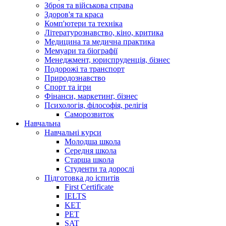
Зброя та військова справа
Здоров'я та краса
Комп'ютери та техніка
Літературознавство, кіно, критика
Медицина та медична практика
Мемуари та біографії
Менеджмент, юриспруденція, бізнес
Подорожі та транспорт
Природознавство
Спорт та ігри
Фінанси, маркетинг, бізнес
Психологія, філософія, релігія
Саморозвиток
Навчальна
Навчальні курси
Молодша школа
Середня школа
Старша школа
Студенти та дорослі
Підготовка до іспитів
First Certificate
IELTS
KET
PET
SAT